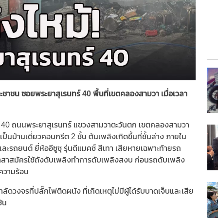
ระชาชน ซอยพระยาสุเรนทร์ 40 พื้นที่เขตคลองสามวา เมื่อเวลา
นทร์ 40 ถนนพระยาสุเรนทร์ แขวงสามวาตะวันตก เขตคลองสามวา
็นบ้านเดี่ยวคอนกรีต 2 ชั้น ต้นเพลิงเกิดขึ้นที่ชั้นล่าง ภายใน
ยนต์ ยี่ห้ออีซูซุ รุ่นดีแมคซ์ สีเทา เสียหายเฉพาะท้ายรถ
าสาสมัครใช้ถังดับเพลิงทำการดับเพลิงสงบ ก่อนรถดับเพลิง
ะความร้อน
ัดวงจรที่ปลั๊กไฟติดผนัง ที่เกิดเหตุไม่มีผู้ได้รับบาดเจ็บและเสีย
ชัน