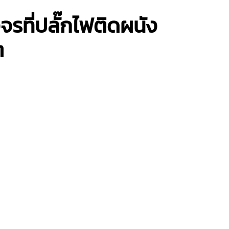
รที่ปลั๊กไฟติดผนัง
ต