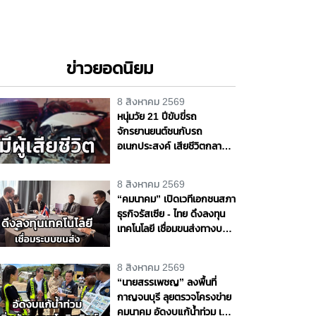
ข่าวยอดนิยม
8 สิงหาคม 2569
หนุ่มวัย 21 ปีขับขี่รถ
จักรยานยนต์ชนกับรถ
อเนกประสงค์ เสียชีวิตกลาง
ถนนพุทธมณฑล สาย 4
จ.นครปฐม
8 สิงหาคม 2569
“คมนาคม” เปิดเวทีเอกชนสภา
ธุรกิจรัสเซีย - ไทย ดึงลงทุน
เทคโนโลยี เชื่อมขนส่งทางบก -
ราง - น้ำ - อากาศ หนุนไทยสู่
ศูนย์กลางโลจิสติกส์ภูมิภาค
8 สิงหาคม 2569
“นายสรรเพชญ” ลงพื้นที่
กาญจนบุรี ลุยตรวจโครงข่าย
คมนาคม อัดงบแก้น้ำท่วม เพิ่ม