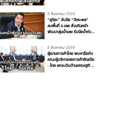
ศักยภาพโลจิสติกส์ สร้าง
โอกาสทางเศรษฐกิจ
8 สิงหาคม 2569
“สุริยะ” จับมือ “วัชระพล”
ลงพื้นที่ จ.เลย สั่งเดินหน้า
พัฒนาลุ่มน้ำเลย รับมือน้ำท่วม
- น้ำแล้ง พร้อมขับเคลื่อน
โครงการพัฒนาแหล่งน้ำตาม
8 สิงหาคม 2569
แนวพระราชดำริ หนุนความ
ผู้แทนการค้าไทย พบหารือกับ
มั่นคงด้านน้ำให้ประชาชนและ
คณะผู้บริหารหอการค้าอินเดีย
ภาคการเกษตร
- ไทย ยกระดับด้านเศรษฐกิจ
การค้า และการลงทุนระหว่าง
ประเทศ