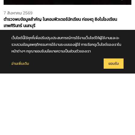
7 สิงหาคม 2569
ตำรวจพบข้อมูลสำคัญ ในคอมพิวเตอร์นักเรียน ก่อเหตุ ยิงในโรงเรียน
เทพศิรินทร์ นนทบุรี
เว็บไซต์นี้ใช้คุกกี้เพื่อปรับปรุงประสบการณ์การใช้งานเว็บไซต์ให้ผู้ใช้งานและจะ
รวบรวมข้อมูลพฤติกรรมการใช้งานระบบของผู้ใช้ การเรียกดูเว็บไซต์ของเราใน
หน้าต่างๆ กรุณายอมรับนโยบายความเป็นส่วนตัวของเรา
อ่านเพิ่มเติม
ยอมรับ
7 สิงหาคม 2569
ฝากสังเกต ตามหา "เต้ ดราก้อนไฟว์" ปั่นจักรยานคู่ใจ หายออกไปจากบ้าน
ย่านบางกรวย แฟนสาวเห็นผิดปกติ รุดแจ้งความหวั่นเกิดเหตุร้าย