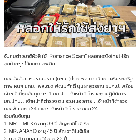
จับกุมต่างชาติผิวสี ใช้ “Romance Scam” หลอกหญิงไทยให้รัก
สุดท้ายถูกใช้ขนยาเสพติด
กองบังคับการปราบปราม (บก.ป.) โดย พล.ต.ต.วิทยา ศรีประเสริฐ
ภาพ ผบก.ปคม., พล.ต.ต.พัฒนศักดิ์ บุบผาสุวรรณ ผบก.ป. พร้อม​
เจ้าหน้าที่ชุดจับกุม กก.1 บก.ป. , เจ้าหน้าที่ตำรวจชุดปฏิบัติการ
บก.ปคม. , ​เจ้าหน้าที่ตำรวจ ตม.จว.หนองคาย . ​เจ้าหน้าที่ตำรวจ
กองพัน ตชด.245 และ เจ้าหน้าที่ตำรวจ ตชด.24
​ร่วมกันจับกุม
​1. MR. EMEKA อายุ 39 ปี สัญชาติไนจีเรีย
​2. MR. ANAYO อายุ 45 ปี สัญชาติไนจีเรีย
​3. น.ส.ลิ (นามสมมุติ) อายุ 23 ปี