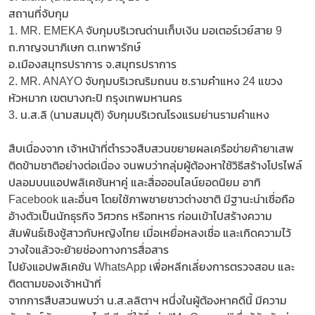
​​สถานที่จับกุม
​​1. MR. EMEKA จับกุมบริเวณด่านเก็บเงิน มอเตอร์เวย์สาย 9
ถ.กาญจนาภิเษก ต.เทพารักษ์
อ.เมืองสมุทรปราการ จ.สมุทรปราการ
​​2. MR. ANAYO จับกุมบริเวณริมถนน ซ.รามคำแหง 24 แขวง
หัวหมาก เขตบางกะปิ กรุงเทพมหานคร
​​3. น.ส.ลิ (นามสมมุติ) จับกุมบริเวณโรงแรมย่านรามคำแหง
​
สืบเนื่องจาก เจ้าหน้าที่ตำรวจสืบสวนขยายผลเครือข่ายค้ายาเสพ
ติดข้ามชาติอย่างต่อเนื่อง จนพบว่ากลุ่มผู้ต้องหาใช้วิธีสร้างโปรไฟล์
ปลอมบนแอปพลิเคชันหาคู่ และสื่อออนไลน์ยอดนิยม อาทิ
Facebook และอื่นๆ โดยใช้ภาพชายชาวต่างชาติ มีฐานะน่าเชื่อถือ
อ้างตัวเป็นนักธุรกิจ วิศวกร หรือทหาร ก่อนเข้าไปสร้างความ
สัมพันธ์เชิงชู้สาวกับหญิงไทย เมื่อเหยื่อหลงเชื่อ และเกิดความไว้
วางใจแล้วจะย้ายช่องทางการสื่อสาร
ไปยังแอปพลิเคชัน WhatsApp เพื่อหลีกเลี่ยงการตรวจสอบ และ
ติดตามของเจ้าหน้าที่
​จากการสืบสวนพบว่า น.ส.ลลิตาฯ หนึ่งในผู้ต้องหาคดีนี้ มีความ