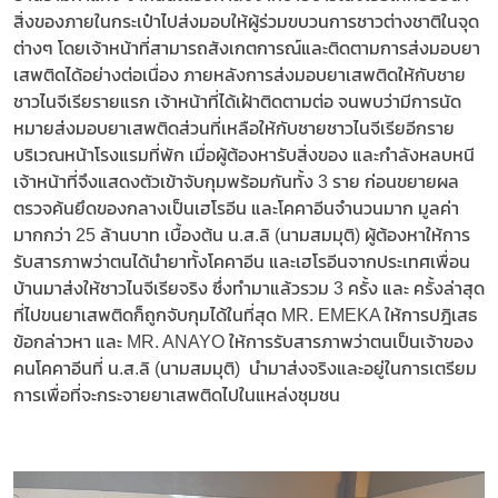
สิ่งของภายในกระเป๋าไปส่งมอบให้ผู้ร่วมขบวนการชาวต่างชาติในจุด
ต่างๆ โดยเจ้าหน้าที่สามารถสังเกตการณ์และติดตามการส่งมอบยา
เสพติดได้อย่างต่อเนื่อง ภายหลังการส่งมอบยาเสพติดให้กับชาย
ชาวไนจีเรียรายแรก เจ้าหน้าที่ได้เฝ้าติดตามต่อ จนพบว่ามีการนัด
หมายส่งมอบยาเสพติดส่วนที่เหลือให้กับชายชาวไนจีเรียอีกราย
บริเวณหน้าโรงแรมที่พัก เมื่อผู้ต้องหารับสิ่งของ และกำลังหลบหนี
เจ้าหน้าที่จึงแสดงตัวเข้าจับกุมพร้อมกันทั้ง 3 ราย ก่อนขยายผล
ตรวจค้นยึดของกลางเป็นเฮโรอีน และโคคาอีนจำนวนมาก มูลค่า
มากกว่า 25 ล้านบาท เบื้องต้น น.ส.ลิ (นามสมมุติ) ผู้ต้องหาให้การ
รับสารภาพว่าตนได้นำยาทั้งโคคาอีน และเฮโรอีนจากประเทศเพื่อน
บ้านมาส่งให้ชาวไนจีเรียจริง ซึ่งทำมาแล้วรวม 3 ครั้ง และ ครั้งล่าสุด
ที่ไปขนยาเสพติดก็ถูกจับกุมได้ในที่สุด MR. EMEKA ให้การปฎิเสธ
ข้อกล่าวหา และ MR. ANAYO ให้การรับสารภาพว่าตนเป็นเจ้าของ
คนโคคาอีนที่ น.ส.ลิ (นามสมมุติ) นำมาส่งจริงและอยู่ในการเตรียม
การเพื่อที่จะกระจายยาเสพติดไปในแหล่งชุมชน