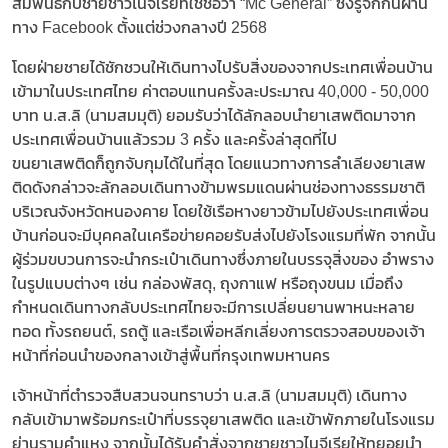
สัมพันธ์กับชายชาวไนจีเรียที่ใช้ชื่อว่า “Mc General” ซึ่งรู้จักกันผ่าน
ทาง Facebook ตั้งแต่ช่วงกลางปี 2568
โดยฝ่ายชายได้ชักชวนให้เดินทางไปรับสิ่งของจากประเทศเพื่อนบ้าน
เข้ามาในประเทศไทย ค่าตอบแทนครั้งละประมาณ 40,000 - 50,000
บาท น.ส.ลิ (นามสมมุติ) ยอมรับว่าได้ลักลอบนำยาเสพติดมาจาก
ประเทศเพื่อนบ้านแล้วรวม 3 ครั้ง และครั้งล่าสุดที่ไป
ขนยาเสพติดก็ถูกจับกุมได้ในที่สุด โดยแนวทางการลำเลียงยาเสพ
ติดดังกล่าวจะลักลอบเดินทางข้ามพรมแดนผ่านช่องทางธรรมชาติ
บริเวณจังหวัดหนองคาย โดยใช้เรือหางยาวข้ามไปยังประเทศเพื่อน
บ้านก่อนจะมีบุคคลในเครือข่ายคอยรับส่งไปยังโรงแรมที่พัก จากนั้น
ผู้ร่วมขบวนการจะนำกระเป๋าเดินทางซึ่งภายในบรรจุสิ่งของ อำพราง
ในรูปแบบต่างๆ เช่น กล่องพัสดุ, ถุงกาแฟ หรือถุงขนม เมื่อถึง
กำหนดเดินทางกลับประเทศไทยจะมีการเปลี่ยนยานพาหนะหลาย
ทอด ทั้งรถยนต์, รถตู้ และเรือเพื่อหลีกเลี่ยงการตรวจสอบของเจ้า
หน้าที่ก่อนนำของกลางเข้าสู่พื้นที่กรุงเทพมหานคร
​เจ้าหน้าที่ตำรวจสืบสวนจนทราบว่า น.ส.ลิ (นามสมมุติ) เดินทาง
กลับเข้ามาพร้อมกระเป๋าที่บรรจุยาเสพติด และเข้าพักภายในโรงแรม
ย่านรามคำแหง จากนั้นได้รับคำสั่งจากชายชาวไนจีเรียให้ทยอยนำ