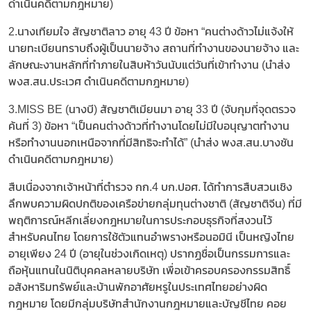
ดำเนินคดีตามกฎหมาย)
2.นางเทียมใจ สัญชาติลาว อายุ 43 ปี ข้อหา “คนต่างด้าวไม่แจ้งให้
นายทะเบียนทราบถึงผู้เป็นนายจ้าง สถานที่ทำงานของนายจ้าง และ
ลักษณะงานหลักที่ทำภายในสิบห้าวันนับแต่วันที่เข้าทำงาน (นำส่ง
พงส.สน.ประเวศ ดำเนินคดีตามกฎหมาย)
3.MISS BE (นางบี) สัญชาติเมียนมา อายุ 33 ปี (จับกุมที่จุดตรวจ
ค้นที่ 3) ข้อหา “เป็นคนต่างด้าวที่ทำงานโดยไม่มีใบอนุญาตทำงาน
หรือทำงานนอกเหนือจากที่มีสิทธิจะทำได้” (นำส่ง พงส.สน.บางชัน
ดำเนินคดีตามกฎหมาย)
สืบเนื่องจากเจ้าหน้าที่ตำรวจ กก.4 บก.ปอศ. ได้ทำการสืบสวนเชิง
ลึกพบความผิดปกติของเครือข่ายกลุ่มทุนต่างชาติ (สัญชาติจีน) ที่มี
พฤติการณ์หลีกเลี่ยงกฎหมายในการประกอบธุรกิจที่สงวนไว้
สำหรับคนไทย โดยการใช้ตัวแทนอำพรางหรือนอมินี เป็นหญิงไทย
อายุเพียง 24 ปี (อายุในช่วงเกิดเหตุ) ปรากฏชื่อเป็นกรรมการและ
ถือหุ้นแทนในนิติบุคคลหลายบริษัท เพื่อเข้าครอบครองกรรมสิทธิ์
อสังหาริมทรัพย์และบ้านพักอาศัยหรูในประเทศไทยอย่างผิด
กฎหมาย โดยมีกลุ่มบริษัทสำนักงานกฎหมายและบัญชีไทย คอย