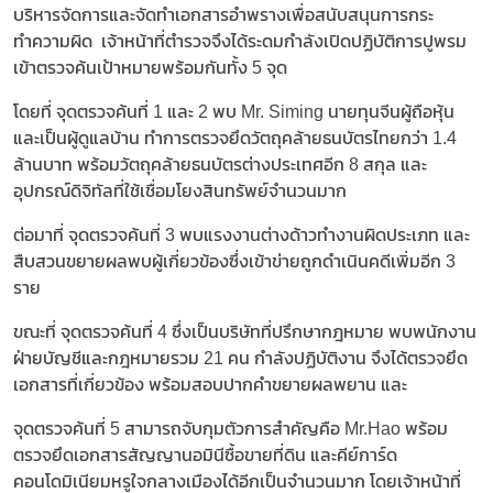
บริหารจัดการและจัดทำเอกสารอำพรางเพื่อสนับสนุนการกระ
ทำความผิด เจ้าหน้าที่ตำรวจจึงได้ระดมกำลังเปิดปฏิบัติการปูพรม
เข้าตรวจค้นเป้าหมายพร้อมกันทั้ง 5 จุด
โดยที่ จุดตรวจค้นที่ 1 และ 2 พบ Mr. Siming นายทุนจีนผู้ถือหุ้น
และเป็นผู้ดูแลบ้าน ทำการตรวจยึดวัตถุคล้ายธนบัตรไทยกว่า 1.4
ล้านบาท พร้อมวัตถุคล้ายธนบัตรต่างประเทศอีก 8 สกุล และ
อุปกรณ์ดิจิทัลที่ใช้เชื่อมโยงสินทรัพย์จำนวนมาก
ต่อมาที่ จุดตรวจค้นที่ 3 พบแรงงานต่างด้าวทำงานผิดประเภท และ
สืบสวนขยายผลพบผู้เกี่ยวข้องซึ่งเข้าข่ายถูกดำเนินคดีเพิ่มอีก 3
ราย
ขณะที่ จุดตรวจค้นที่ 4 ซึ่งเป็นบริษัทที่ปรึกษากฎหมาย พบพนักงาน
ฝ่ายบัญชีและกฎหมายรวม 21 คน กำลังปฏิบัติงาน จึงได้ตรวจยึด
เอกสารที่เกี่ยวข้อง พร้อมสอบปากคำขยายผลพยาน และ
จุดตรวจค้นที่ 5 สามารถจับกุมตัวการสำคัญคือ Mr.Hao พร้อม
ตรวจยึดเอกสารสัญญานอมินีซื้อขายที่ดิน และคีย์การ์ด
คอนโดมิเนียมหรูใจกลางเมืองได้อีกเป็นจำนวนมาก โดยเจ้าหน้าที่