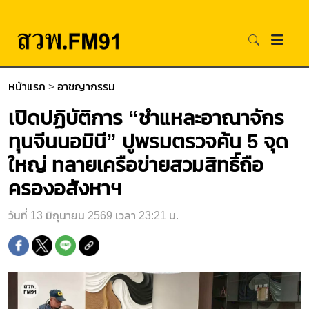
หน้าแรก
>
อาชญากรรม
เปิดปฏิบัติการ “ชำแหละอาณาจักร
ทุนจีนนอมินี” ปูพรมตรวจค้น 5 จุด
ใหญ่ ทลายเครือข่ายสวมสิทธิ์ถือ
ครองอสังหาฯ
วันที่ 13 มิถุนายน 2569 เวลา 23:21 น.