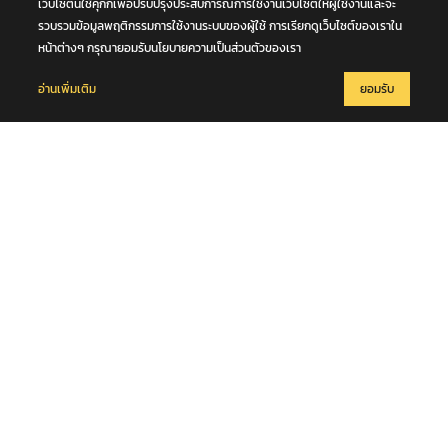
เว็บไซต์นี้ใช้คุกกี้เพื่อปรับปรุงประสบการณ์การใช้งานเว็บไซต์ให้ผู้ใช้งานและจะ
6 สิงหาคม 2569
หนุ่มวัย 42 ปีข้ามถนน ถูกรถตู้เฉี่ยวชนร่างกระเด็น รถบัสตามหลังทับซ้ำ
รวบรวมข้อมูลพฤติกรรมการใช้งานระบบของผู้ใช้ การเรียกดูเว็บไซต์ของเราใน
เสียชีวิตกลางถนนพหลโยธิน จ.ปทุมธานี
หน้าต่างๆ กรุณายอมรับนโยบายความเป็นส่วนตัวของเรา
อ่านเพิ่มเติม
ยอมรับ
6 สิงหาคม 2569
พี่ชาย "ฮลุน โซโล่" เผย การชันสูตรจากทางจอร์เจีย เก็บอวัยวะ และ เก็บ
DNA ไว้บางส่วน ส่วนสาเหตุการเสียชีวิตยังไม่ส่งมา