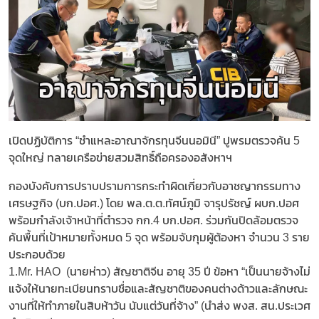
เปิดปฏิบัติการ “ชำแหละอาณาจักรทุนจีนนอมินี” ปูพรมตรวจค้น 5
จุดใหญ่ ทลายเครือข่ายสวมสิทธิ์ถือครองอสังหาฯ
กองบังคับการปราบปรามการกระทำผิดเกี่ยวกับอาชญากรรมทาง
เศรษฐกิจ (บก.ปอศ.) โดย พล.ต.ต.ทัศน์ภูมิ จารุปรัชญ์ ผบก.ปอศ
พร้อมกำลังเจ้าหน้าที่ตำรวจ กก.4 บก.ปอศ. ร่วมกันปิดล้อมตรวจ
ค้นพื้นที่เป้าหมายทั้งหมด 5 จุด พร้อมจับกุมผู้ต้องหา จำนวน 3 ราย
ประกอบด้วย
1.Mr. HAO (นายห่าว) สัญชาติจีน อายุ 35 ปี ข้อหา “เป็นนายจ้างไม่
แจ้งให้นายทะเบียนทราบชื่อและสัญชาติของคนต่างด้าวและลักษณะ
งานที่ให้ทำภายในสิบห้าวัน นับแต่วันที่จ้าง” (นำส่ง พงส. สน.ประเวศ