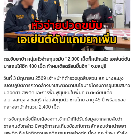
ตร.จับยาบ้า หนุ่มหัวจ่ายกุมขมับ "2,000 เม็ดก็หนักแล้ว เอเย่นต์ดัน
มาแถมให้อีก 400 เม็ด ทำผมเดือดร้อนขึ้นอีก" จ.ชลบุรี
วันที่ 3 มิถุนายน 2569 เจ้าหน้าที่ตำรวจชุดสืบสวน สภ.บางละมุง
เปิดปฏิบัติการกวาดล้างยาเสพติดตามนโยบายโครงการชุมชนสีขาว
ปลอดยาเสพติดและการฟื้นฟูชุมชนในพื้นที่ ต.ตะเคียนเตี้ย
อ.บางละมุง จ.ชลบุรี ก่อนจับกุมตัว ชายไทย อายุ 45 ปี พร้อมของ
กลางยาบ้าจำนวน 2,400 เม็ด
การจับกุมครั้งนี้สืบเนื่องจากเจ้าหน้าที่ได้รับข้อมูลจากสายลับว่า
ชายคนดังกล่าว มีพฤติการณ์เกี่ยวข้องกับการลักลอบจำหน่ายยา
เสพติด จึงเฝ้าติดตามพฤติกรรมมาอย่างต่อเนื่อง กระทั่งพบกำลัง