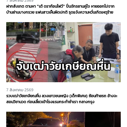
7 สิงหาคม 2569
ฝากสังเกต ตามหา "เต้ ดราก้อนไฟว์" ปั่นจักรยานคู่ใจ หายออกไปจาก
บ้านย่านบางกรวย แฟนสาวเห็นผิดปกติ รุดแจ้งความหวั่นเกิดเหตุร้าย
7 สิงหาคม 2569
รวบเฒ่าวัยเกษียณหื่น ลวงเยาวชนหญิง (เด็กพิเศษ) ซ้อนท้ายรถ อ้างจะ
สอนวิชานวด ก่อนเลี้ยวเข้าโรงแรมกระทำชำเรา กลางกรุง