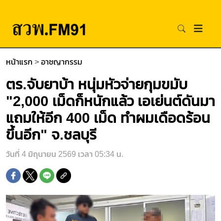
หน้าแรก
>
อาชญากรรม
ตร.จับยาบ้า หนุ่มหัวจ่ายกุมขมับ
"2,000 เม็ดก็หนักแล้ว เอเย่นต์ดันมา
แถมให้อีก 400 เม็ด ทำผมเดือดร้อน
ขึ้นอีก" จ.ชลบุรี
วันที่ 4 มิถุนายน 2569 เวลา 05:34 น.