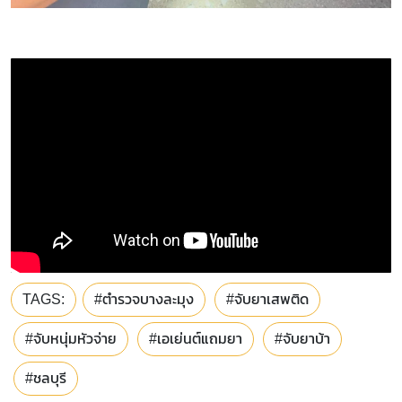
TAGS:
#ตำรวจบางละมุง
#จับยาเสพติด
#จับหนุ่มหัวจ่าย
#เอเย่นต์แถมยา
#จับยาบ้า
#ชลบุรี