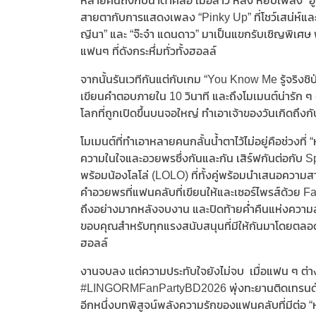
หลายคนถึงกับน้ำตาคลอ เมื่อสาว หลิง หยิบเพลง “อู้
สายตากับการแสดงเพลง “Pinky Up” ที่โชว์เสน่ห์และพล
ญีนา” และ “จ๊ะจ๋า แดนดาว” มาเป็นแขกรับเชิญพิเศษ
แฟนๆ ที่ดังกระหึ่มทั่วทั้งฮอลล์
จากนั้นรันเวทีกันแต่กับเกม “You Know Me รู้จริงชิ
เขียนคำตอบภายใน 10 วินาที และถึงโมเมนต์น่ารัก 
โลกที่ถูกเปิดขึ้นบนจอใหญ่ ทำเอาเจ้าของวันเกิดถึง
โมเมนต์ที่ทำเอาหลายคนกลั้นน้ำตาไว้ไม่อยู่คือช่วง
ความในใจและอวยพรซึ่งกันและกัน เสิร์ฟกันต่อกับ 
พร้อมน้องโลโล่ (LOLO) ที่ทั้งคู่พร้อมนำเสนอความ
คำอวยพรที่แฟนคลับที่เขียนให้และเซอร์ไพรส์ด้วย F
ถึงอย่างมากหลังจบงาน และปิดท้ายค่ำคืนแห่งความสุขด
ขอบคุณสำหรับทุกแรงสนับสนุนที่มีให้กันมาโดยตลอด 
ฮอลล์
งานจบลง แต่ความประทับใจยังไม่จบ เมื่อแฟน ๆ ต่า
#LINGORMFanPartyBD2026 พุ่งทะยานติดเทรนด์ X ป
อีกหนึ่งบทพิสูจน์พลังความรักของแฟนคลับที่มีต่อ 