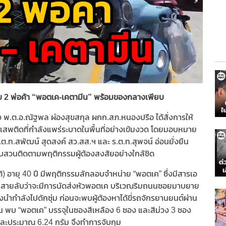
บ 2 พ่อค้า “พอตเค-เคตามีน” พร้อมของกลางเพียบ
 พ.ต.อ.ณัฐพล ผ่องสุขสกุล ผกก.สภ.หนองปรือ ได้สั่งการให้
าเสพติดที่กำลังแพร่ระบาดในพื้นที่อย่างเข้มงวด โดยมอบหมาย
ต.ท.สพัฒน์ สุดสงค์ สว.สส.ฯ และ ร.ต.ท.สุพจน์ อ่อนยั่งยืน
ี่สืบสวนติดตามพฤติกรรมผู้ต้องสงสัยอย่างใกล้ชิด
ิ) อายุ 40 ปี มีพฤติกรรมลักลอบจำหน่าย “พอตเค” ซึ่งมีสารเอ
ะแสจากสายลับว่าจะมีการนัดส่งหัวพอตเค บริเวณริมถนนซอยมาบยาย
จึงนำกำลังไปดักซุ่ม ก่อนจะพบผู้ต้องหาได้ขี่รถจักรยานยนต์ผ่าน
้น พบ “พอตเค” บรรจุในซองสีเหลือง 6 ซอง และสีม่วง 3 ซอง
หัวละประมาณ 6.24 กรัม จึงทำการจับกุม