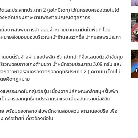
์ต่อจิตและประสาทประเภท 2 (เอโทมิเดท) ไว้ในครอบครองโดยไม่ได้
ของหลีกเลี่ยงภาษี ตามพระราชบัญญัติศุลกากร
เนื่อง หลังพบการลักลอบจำหน่ายยาเคตามีนในพื้นที่ โดย
 นัดหมายส่งมอบของบริเวณหน้าร้านสะดวกซื้อ ปากซอยพรประภา
านยนต์รับจ้างผ่านแอปพลิเคชัน เจ้าหน้าที่จึงแสดงตัวเข้าจับกุม
บริเวณขอบกางเกงด้านขวา น้ำหนักรวมประมาณ 3.09 กรัม และ
กล่าวหาครอบครองวัตถุออกฤทธิ์ประเภท 2 (เคตามีน) โดยไม่
2 โดยผิดกฎหมาย
ังแพร่ระบาดในกลุ่มวัยรุ่น เนื่องจากมีลักษณะคล้ายบุหรี่ไฟฟ้า
จริงเป็นสารออกฤทธิ์กดประสาทรุนแรง เสี่ยงอันตรายต่อชีวิต
ง 2 ราย พร้อมของกลาง ส่งพนักงานสอบสวน สภ.หนองปรือ เพื่อ
รือข่ายที่เกี่ยวข้องต่อไป