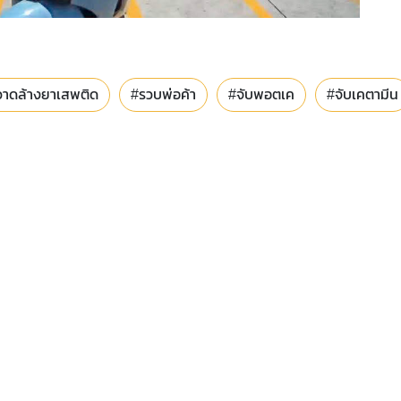
วาดล้างยาเสพติด
#รวบพ่อค้า
#จับพอตเค
#จับเคตามีน