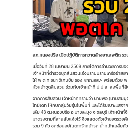
สภ.หนองปรือ เปิดปฏิบัติการกวาดล้างยาเสพติด รว
เมื่อวันที่ 28 เมษายน 2569 ภายใต้การอำนวยการของ
เจ้าหน้าที่ตำรวจชุดสืบสวนเร่งปราบปรามเครือข่ายย
ให้ พ.ต.ท.ธนา วิเศษชัย รอง ผกก.สส.ฯ พร้อมด้วย พ.
หัวหน้าชุดสืบสวน ร่วมกับเจ้าหน้าที่ ป.ป.ส. ลงพื้นท
จากการสืบสวน เจ้าหน้าที่ทราบว่า นายพอ (นามสมมุต
โทมิเดท ให้กับกลุ่มวัยรุ่นในพื้นที่ และได้รับเบา
เลีย 43 ต.หนองปรือ อ.บางละมุง จ.ชลบุรี เจ้าหน้าที่
มาตรงตามที่สายลับแจ้งไว้ จึงแสดงตัวเข้าขอตรวจค
รวม 9 หัว ซุกซ่อนอยู่ในตะกร้าหน้ารถ น้ำหนักเฉลี่ย