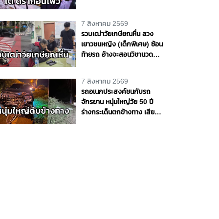
แฟนสาวเห็นผิดปกติ รุดแจ้ง
ความหวั่นเกิดเหตุร้าย
7 สิงหาคม 2569
รวบเฒ่าวัยเกษียณหื่น ลวง
เยาวชนหญิง (เด็กพิเศษ) ซ้อน
ท้ายรถ อ้างจะสอนวิชานวด
ก่อนเลี้ยวเข้าโรงแรมกระทำ
ชำเรา กลางกรุง
7 สิงหาคม 2569
รถอเนกประสงค์ชนกับรถ
จักรยาน หนุ่มใหญ่วัย 50 ปี
ร่างกระเด็นตกข้างทาง เสีย
ชีวิตริมถนนสายบางขันธ์ -
หนองเสือ จ.ปทุมธานี