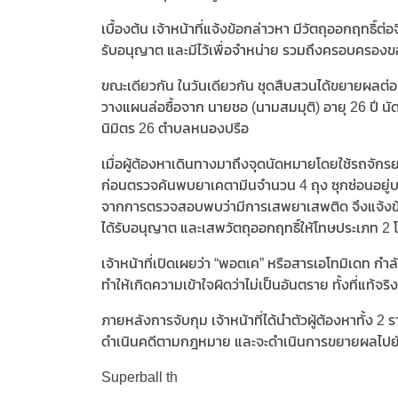
เบื้องต้น เจ้าหน้าที่แจ้งข้อกล่าวหา มีวัตถุออกฤทธิ
รับอนุญาต และมีไว้เพื่อจำหน่าย รวมถึงครอบครอง
ขณะเดียวกัน ในวันเดียวกัน ชุดสืบสวนได้ขยายผลต่อ
วางแผนล่อซื้อจาก นายชอ (นามสมมุติ) อายุ 26 ปี
นิมิตร 26 ตำบลหนองปรือ
เมื่อผู้ต้องหาเดินทางมาถึงจุดนัดหมายโดยใช้รถจักรย
ก่อนตรวจค้นพบยาเคตามีนจำนวน 4 ถุง ซุกซ่อนอยู่
จากการตรวจสอบพบว่ามีการเสพยาเสพติด จึงแจ้งข้อ
ได้รับอนุญาต และเสพวัตถุออกฤทธิ์ให้โทษประเภท 
เจ้าหน้าที่เปิดเผยว่า “พอตเค” หรือสารเอโทมิเดท กำล
ทำให้เกิดความเข้าใจผิดว่าไม่เป็นอันตราย ทั้งที่แท้
ภายหลังการจับกุม เจ้าหน้าที่ได้นำตัวผู้ต้องหาทั้
ดำเนินคดีตามกฎหมาย และจะดำเนินการขยายผลไปยังเค
Superball th