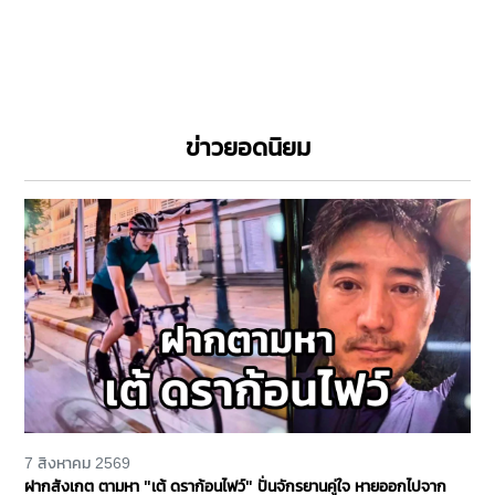
ข่าวยอดนิยม
7 สิงหาคม 2569
ฝากสังเกต ตามหา "เต้ ดราก้อนไฟว์" ปั่นจักรยานคู่ใจ หายออกไปจาก