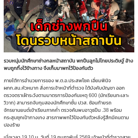
รวบหนุ่มนักศึกษาช่างกลหน้าสถาบัน พกปืนลูกโม่ไทยประดิษฐ์ อ้าง
พบถูกทิ้งไว้ข้างทาง จึงเก็บมาพกไว้ป้องกันตัว
ภายใต้การอำนวยการของ พ.ต.อ.ประสพโชค เอี่ยมพินิจ
ผกก.สน.ห้วหมาก สั่งการเจ้าหน้าที่ตำรวจ ใต้บังคับบัญชา ออก
ตรวจตราเฝ้าระวังตามมาตรการป้องกันเหตุ 600 (นักเรียนทะเลาะ
วิวาท) สามารถจับกุมสองนักศึกษาชั้น ปวส. ซ้อนท้ายรถ
จักรยานยนต์เข้าเรียนภาคค่ำ ตรวจค้นพบอาวุธปืน .38 พร้อม
กระสุนซุกเป้ากางเกง สารภาพพกไว้ป้องกันตัวหลังรู้สึกมีคนตาม
ปองร้าย
เมื่อเวลา 19.10 น. วันที่ 19 กุมภาพันธ์ 2569 เจ้าหน้าที่ตำรวจสาย