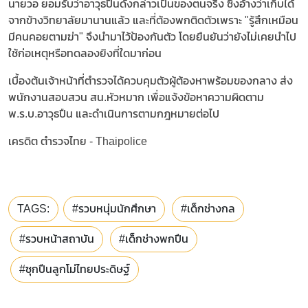
นายวอ ยอมรับว่าอาวุธปืนดังกล่าวเป็นของตนจริง ซึ่งอ้างว่าเก็บได้
จากข้างวิทยาลัยมานานแล้ว และที่ต้องพกติดตัวเพราะ "รู้สึกเหมือน
มีคนคอยตามฆ่า" จึงนำมาไว้ป้องกันตัว โดยยืนยันว่ายังไม่เคยนำไป
ใช้ก่อเหตุหรือทดลองยิงที่ใดมาก่อน
เบื้องต้นเจ้าหน้าที่ตำรวจได้ควบคุมตัวผู้ต้องหาพร้อมของกลาง ส่ง
พนักงานสอบสวน สน.หัวหมาก เพื่อแจ้งข้อหาความผิดตาม
พ.ร.บ.อาวุธปืน และดำเนินการตามกฎหมายต่อไป
เครดิต ตำรวจไทย - Thaipolice
TAGS:
#รวบหนุ่มนักศึกษา
#เด็กช่างกล
#รวบหน้าสถาบัน
#เด็กช่างพกปืน
#ซุกปืนลูกโม่ไทยประดิษฐ์