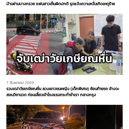
บ้านย่านบางกรวย แฟนสาวเห็นผิดปกติ รุดแจ้งความหวั่นเกิดเหตุร้าย
7 สิงหาคม 2569
รวบเฒ่าวัยเกษียณหื่น ลวงเยาวชนหญิง (เด็กพิเศษ) ซ้อนท้ายรถ อ้างจะ
สอนวิชานวด ก่อนเลี้ยวเข้าโรงแรมกระทำชำเรา กลางกรุง