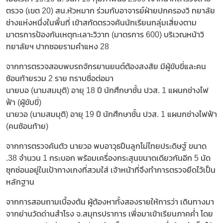
ตรวจ (เขต 20) สน.หัวหมาก ร่วมกับอาจารย์ฝ่ายปกครองวิ ทยาลัย
ช่างแห่งหนึ่งในพื้นที่ เข้าสกัดตรวจค้นนักเรียนกลุ่มเสี่ยงตาม
มาตรการป้องกันเหตุทะเลาะวิวาท (มาตรการ 600) บริเวณหน้าวิ
ทยาลัยฯ ปากซอยรามคำแหง 28
จากการตรวจสอบพบรถจักรยานยนต์ต้องสงสัย มีผู้ขับขี่และคน
ซ้อนท้ายรวม 2 ราย ทราบชื่อต่อมา
นายบอ (นามสมมุติ) อายุ 18 ปี นักศึกษาชั้น ปวส. 1 แผนกช่างไฟ
ฟ้า (ผู้ขับขี่)
นายวอ (นามสมมุติ) อายุ 19 ปี นักศึกษาชั้น ปวส. 1 แผนกช่างไฟฟ้า
(คนซ้อนท้าย)
จากการตรวจค้นตัว นายวอ พบอาวุธปืนลูกโม่ไทยประดิษฐ์ ขนาด
.38 จำนวน 1 กระบอก พร้อมเครื่องกระสุนขนาดเดียวกันอีก 5 นัด
ซุกซ่อนอยู่ในเป้ากางเกงที่สวมใส่ เจ้าหน้าที่จึงทำการตรวจยึดไว้เป็น
หลักฐาน
จากการสอบถามเบื้องต้น ผู้ต้องหาทั้งสองรายให้การว่า เดินทางมา
จากย่านวัดด่านสำโรง จ.สมุทรปราการ เพื่อมาเข้าเรียนภาคค่ำ โดย