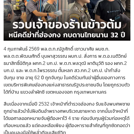
4 กุมภาพันธ์ 2569 พล.ต.ท.ณัฐศักดิ์ เชาวนาศัย ผบช.ก.
พล.ต.ต.พัฒนศักดิ์ บุบผาสุวรรณ ผบก.ป. สั่งการ พ.ต.อ.เนติวิทย์
ธนาสิทธิ์นิติกุล ผกก.2 บก.ป. พ.ต.ท.พลวุฒิ ผาตินุวัติ รอง ผกก.2
บก.ป. และ พ.ต.ท.ไพรวรรณ ตั้นหลก สว.กก.2 บก.ป. นำกำลัง
จับกุม ชาย อายุ 62 ปี ถูกจับกุม ในคดีร่วมกันฆ่าผู้อื่นของทางการ
เขตบริหารพิเศษฮ่องกงแห่งสาธารณรัฐประชาชนจีน โดยถูกรวบตัว
ได้ที่บ้าน แขวงลำผักชี เขตหนองจอก กรุงเทพมหานคร
สืบเนื่องจากเมื่อปี 2532 เจ้าหน้าที่ตำรวจฮ่องกง รับแจ้งพบศพชาย
ถูกฆ่าแล้วนำไปฝังดินอำพรางศพบริเวณชายหาด จากนั้นเจ้าหน้าที่
ได้ขอศาลออกหมายจับผู้ต้องหาไว้ 4 ราย ก่อนจับกุมผู้ร่วมก่อเหตุได้
เกือบหมดแล้ว แต่คงเหลือเพียง ผู้ต้องหารายสำคัญที่ถูกซัดทอดว่า
เป็นคนลงมือใช้พลั่วตีจนเสียชีวิต