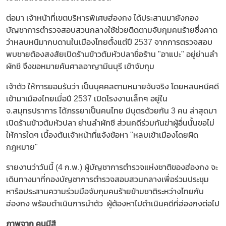
ต่อมา เจ้าหน้าที่เขตบริหารพิเศษฮ่องกง ได้ประสานมายังกอง
บัญชาการตำรวจสอบสวนกลางใช้ช่วยติดตามจับกุมคนร้ายซึ่งคาด
ว่าหลบหนีมากบดานในเมืองไทยตั้งแต่ปี 2537 จากการตรวจสอบ
พบชายต้องสงสัยเปิดร้านข้าวต้มหัวปลาชื่อร้าน "อาแปะ" อยู่ย่านลำ
ผักชี จึงขอหมายค้นศาลอาญามีนบุรี เข้าจับกุม
เจ้าตัว ให้การยอมรับว่า เป็นบุคคลตามหมายจับจริง โดยหลบหนีคดี
เข้ามาเมืองไทยเมื่อปี 2537 เปิดโรงงานเล็กๆ อยู่ใน
จ.สมุทรปราการ ได้ภรรยาเป็นคนไทย มีบุตรด้วยกัน 3 คน ล่าสุดมา
เปิดร้านข้าวต้มหัวปลา ย่านลำผักชี ส่วนคดีร่วมกันฆ่าผู้อื่นนั้นขอไม่
ให้การใดๆ เบื้องต้นเจ้าหน้าที่แจ้งข้อหา "หลบเข้าเมืองโดยผิด
กฎหมาย"
รายงานว่าวันนี้ (4 ก.พ.) ผู้บัญชาการตำรวจแห่งชาติของฮ่องกง จะ
เดินทางมาที่กองบัญชาการตำรวจสอบสวนกลางเพื่อร่วมประชุม
หารือประสานความร่วมมือจับกุมคนร้ายข้ามชาติระหว่างไทยกับ
ฮ่องกง พร้อมดำเนินการนำตัว ผู้ต้องหาไปดำเนินคดีที่ฮ่องกงต่อไป
ภาพจาก คนมีสี