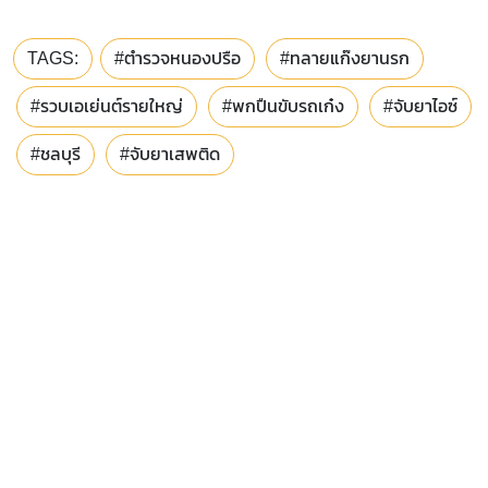
TAGS:
#ตำรวจหนองปรือ
#ทลายแก๊งยานรก
#รวบเอเย่นต์รายใหญ่
#พกปืนขับรถเก๋ง
#จับยาไอซ์
#ชลบุรี
#จับยาเสพติด