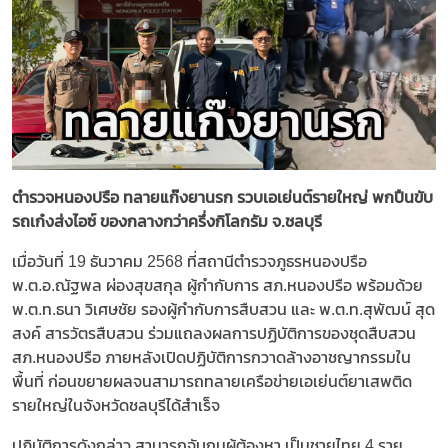
ตำรวจหนองปรือ ทลายแก๊งยานรก รวบเอเย่นต์รายใหญ่ พกปืนขับ
รถเก๋งส่งไอซ์ ของกลางกว่าครึ่งกิโลกรัม จ.ชลบุรี
เมื่อวันที่ 19 ธันวาคม 2568 ที่สถานีตำรวจภูธรหนองปรือ
พ.ต.อ.ณัฐพล ผ่องสุขสกุล ผู้กำกับการ สภ.หนองปรือ พร้อมด้วย
พ.ต.ท.ธนา วิเศษชัย รองผู้กำกับการสืบสวน และ พ.ต.ท.สุพัฒน์ สุด
สงค์ สารวัตรสืบสวน ร่วมแถลงผลการปฏิบัติการของชุดสืบสวน
สภ.หนองปรือ ภายหลังเปิดปฏิบัติการกวาดล้างอาชญากรรมใน
พื้นที่ ก่อนขยายผลจนสามารถทลายเครือข่ายเอเย่นต์ยาเสพติด
รายใหญ่ในจังหวัดชลบุรีได้สำเร็จ
ปฏิบัติการดังกล่าว สามารถจับกุมผู้ต้องหา เป็นชายไทย 4 ราย