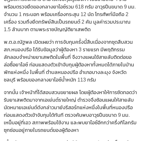
พร้อมตรวจยึดของกลางยาไอซ์รวม 618 กรัม อาวุธปืนขนาด 9 มม.
จำนวน 1 กระบอก พร้อมเครื่องกระสุน 12 นัด โทรศัพท์มือถือ 2
เครื่อง รวมถึงยึดทรัพย์สินเป็นรถยนต์ 2 คัน มูลค่ารวมประมาณ
1.5 ล้านบาท ตามพระราชบัญญัติยาเสพติด
พ.ต.อ.ณัฐพล เปิดเผยว่า การจับกุมครั้งนี้สืบเนื่องจากชุดสืบสวน
สภ.หนองปรือ ได้รับข้อมูลว่าผู้ต้องหา 3 รายแรก มีพฤติกรรม
ลักลอบจำหน่ายยาเสพติดในพื้นที่ จึงวางแผนใช้สายลับติดต่อขอ
ล่อซื้อยาไอซ์ ก่อนแสดงตัวเข้าจับกุมผู้ต้องหาทั้งหมดได้ภายในบ้าน
พักแห่งหนึ่ง ในพื้นที่ ตำบลหนองปรือ อำเภอบางละมุง จังหวัด
ชลบุรี พร้อมของกลางยาไอซ์น้ำหนัก 113 กรัม
จากนั้น เจ้าหน้าที่ได้สอบสวนขยายผล โดยผู้ต้องหาให้การซัดทอดว่า
รับยาเสพติดมาจากเอเย่นต์รายใหญ่ ตำรวจจึงซ้อนแผนให้สายลับ
นัดหมายเอเย่นต์ดังกล่าวมายังรีสอร์ทแห่งหนึ่งในพื้นที่หนองปรือ
ก่อนแสดงตัวเข้าจับกุมได้ทันที ตรวจค้นพบอาวุธปืนขนาด 9 มม.
เหน็บอยู่ที่เอว สภาพพร้อมใช้งาน และพบยาไอซ์อีกกว่าครึ่งกิโลกรัม
ซุกซ่อนอยู่ภายในรถยนต์ของผู้ต้องหา