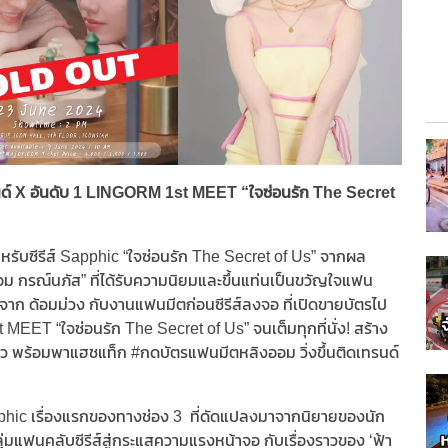
นด์ X อันดับ 1 LINGORM 1st MEET “ใจซ่อนรัก The Secret
ำหรับซีรีส์ Sapphic “ใจซ่อนรัก The Secret of Us” จากผล
 กรณ์นภัส” ที่ได้รับความนิยมและขึ้นแท่นเป็นขวัญใจแฟน
ตจาก ด้อมม่วง กับงานแฟนมีตก่อนซีรีส์ลงจอ ที่เปิดขายบัตรไป
st MEET “ใจซ่อนรัก The Secret of Us” จนเต็มทุกที่นั่ง! สร้าง
็ว พร้อมพาแฮชแท็ก #กดบัตรแฟนมีตหลิงออม วิ่งขึ้นติดเทรนด์
Sapphic เรื่องแรกของทางช่อง 3 ที่ดัดแปลงมาจากนิยายของนัก
ลุ่มแฟนคลับซีรีส์สู่กระแสความแรงหน้าจอ กับเรื่องราวของ ‘ฟ้า