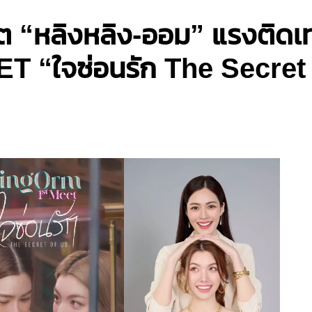
ต “หลิงหลิง-ออม” แรงติดเท
 “ใจซ่อนรัก The Secret 