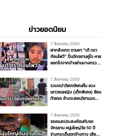
ข่าวยอดนิยม
7 สิงหาคม 2569
ฝากสังเกต ตามหา "เต้ ดรา
ก้อนไฟว์" ปั่นจักรยานคู่ใจ หาย
ออกไปจากบ้านย่านบางกรวย
แฟนสาวเห็นผิดปกติ รุดแจ้ง
ความหวั่นเกิดเหตุร้าย
7 สิงหาคม 2569
รวบเฒ่าวัยเกษียณหื่น ลวง
เยาวชนหญิง (เด็กพิเศษ) ซ้อน
ท้ายรถ อ้างจะสอนวิชานวด
ก่อนเลี้ยวเข้าโรงแรมกระทำ
ชำเรา กลางกรุง
7 สิงหาคม 2569
รถอเนกประสงค์ชนกับรถ
จักรยาน หนุ่มใหญ่วัย 50 ปี
ร่างกระเด็นตกข้างทาง เสีย