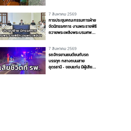
ชีวิตริมถนนสายบางขันธ์ -
หนองเสือ จ.ปทุมธานี
7 สิงหาคม 2569
การประชุมคณะกรรมการฝ่าย
จัดนิทรรศการ งานพระราชพิธี
ถวายพระเพลิงพระบรมศพ
สมเด็จพระนางเจ้าสิริกิติ์
พระบรมราชินีนาถ พระบรม
7 สิงหาคม 2569
ราชชนนีพันปีหลวง
รถจักรยานยนต์ชนกับรถ
บรรทุก กลางถนนสาย
อุดรธานี - ขอนแก่น มีผู้เสีย
ชีวิต 1 ราย จ.อุดรธานี