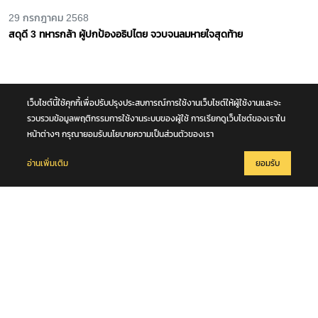
เว็บไซต์นี้ใช้คุกกี้เพื่อปรับปรุงประสบการณ์การใช้งานเว็บไซต์ให้ผู้ใช้งานและจะ
รวบรวมข้อมูลพฤติกรรมการใช้งานระบบของผู้ใช้ การเรียกดูเว็บไซต์ของเราใน
28 เมษายน 2567
หน้าต่างๆ กรุณายอมรับนโยบายความเป็นส่วนตัวของเรา
กฟผ. มุ่งมั่นสู่การเปลี่ยนผ่านพลังงานอย่างยั่งยืนอย่างเป็นรูปธรรม ด้วย
กลยุทธ์ “Triple S” โชว์ Mae Moh Green Model ในที่ประชุม ESCAP
อ่านเพิ่มเติม
ยอมรับ
สมัยที่ 80