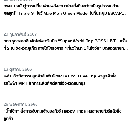
ไหม้รถบัส
1 ตุลาคม 2567
นายกรัฐมนตรี แสดงความเสียใจ เหตุรถบัสนักเรียนไฟไหม้ รัฐบาลจะดูแลค่า
รักษาพยาบาล - เยียวยาครอบครัวผู้เสียชีวิต