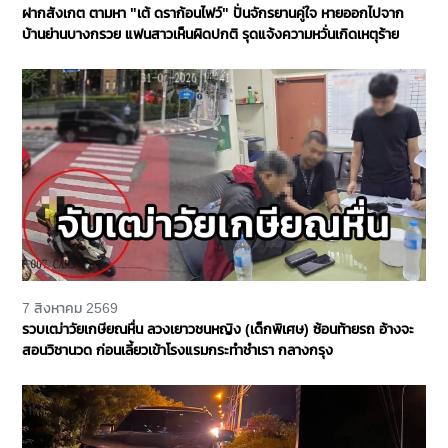
ฝากสังเกต ตามหา "เต้ ดราก้อนไฟว์" ปั่นจักรยานคู่ใจ หายออกไปจาก
บ้านย่านบางกรวย แฟนสาวเห็นผิดปกติ รุดแจ้งความหวั่นเกิดเหตุร้าย
7 สิงหาคม 2569
รวบเฒ่าวัยเกษียณหื่น ลวงเยาวชนหญิง (เด็กพิเศษ) ซ้อนท้ายรถ อ้างจะ
สอนวิชานวด ก่อนเลี้ยวเข้าโรงแรมกระทำชำเรา กลางกรุง