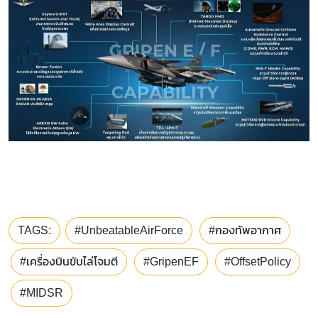
TAGS:
#UnbeatableAirForce
#กองทัพอากาศ
#เครื่องบินขับไล่โจมตี
#GripenEF
#OffsetPolicy
#MIDSR