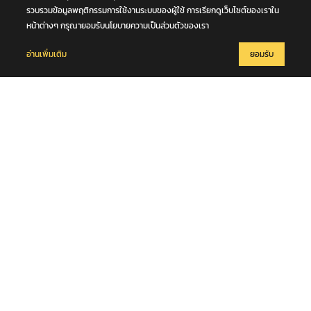
รวบรวมข้อมูลพฤติกรรมการใช้งานระบบของผู้ใช้ การเรียกดูเว็บไซต์ของเราใน
หน้าต่างๆ กรุณายอมรับนโยบายความเป็นส่วนตัวของเรา
อ่านเพิ่มเติม
ยอมรับ
ความสุข : สุขกัน MONDAY : 19 มกราคม 2569
19 มกราคม 2569