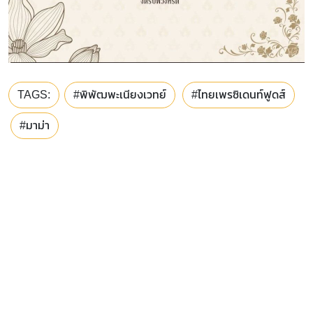
TAGS:
#พิพัฒพะเนียงเวทย์
#ไทยเพรซิเดนท์ฟูดส์
#มาม่า