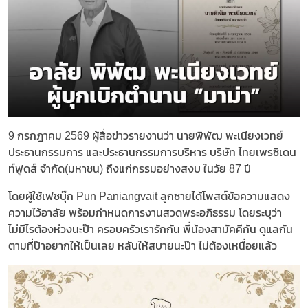
9 กรกฎาคม 2569 ผู้สื่อข่าวรายงานว่า นายพิพัฒ พะเนียงเวทย์
ประธานกรรมการ และประธานกรรมการบริหาร บริษัท ไทยเพรซิเดน
ท์ฟูดส์ จำกัด(มหาชน) ถึงแก่กรรมอย่างสงบ ในวัย 87 ปี
โดยผู้ใช้เฟซบุ๊ก Pun Paniangvait ลูกชายได้โพสต์ข้อความแสดง
ความไว้อาลัย พร้อมกำหนดการงานสวดพระอภิธรรม โดยระบุว่า
ไม่มีไรต้องห่วงนะป๊า ครอบครัวเรารักกัน พี่น้องสามัคคีกัน ดูแลกัน
ตามที่ป๊าอยากให้เป็นเลย หลับให้สบายนะป๊า ไม่ต้องเหนื่อยแล้ว