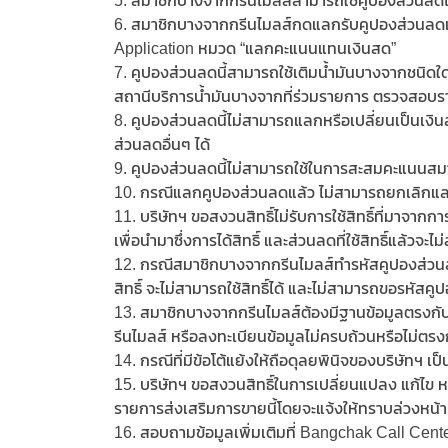
5. สมาชิกบางจากกรีนไมลส์สามารถใช้คูปองส่วนลดได้
6. สมาชิกบางจากกรีนไมลส์กดแลกรับคูปองส่วนลดแล
Application หมวด “แลกคะแนนแทนเงินสด”
7. คูปองส่วนลดนี้สามารถใช้เติมน้ำมันบางจากชนิ
สถานีบริการน้ำมันบางจากที่ร่วมรายการ ตรวจสอบรายชื
8. คูปองส่วนลดนี้ไม่สามารถแลกหรือเปลี่ยนเป็นเงิ
ส่วนลดอื่นๆ ได้
9. คูปองส่วนลดนี้ไม่สามารถใช้ในการสะสมคะแนนสม
10. กรณีแลกคูปองส่วนลดแล้ว ไม่สามารถยกเลิกแล
11. บริษัทฯ ขอสงวนสิทธิ์ไม่รับการใช้สิทธิ์ที่มาจา
เพื่อนำมาซึ่งการได้สิทธิ์ และส่วนลดที่ใช้สิทธิ์แล้วจะไ
12. กรณีสมาชิกบางจากกรีนไมลส์ทำรหัสคูปองส่วน
สิทธิ์ จะไม่สามารถใช้สิทธิ์ได้ และไม่สามารถขอรห
13. สมาชิกบางจากกรีนไมลส์ต้องมีฐานข้อมูลตรงกั
รีนไมลส์ หรือลงทะเบียนข้อมูลไม่ครบถ้วนหรือไม่ตรงกั
14. กรณีที่มีข้อโต้แย้งให้ถือดุลยพินิจของบริษัทฯ เป็นท
15. บริษัทฯ ขอสงวนสิทธิ์ในการเปลี่ยนแปลง แก้ไข หร
รายการส่งเสริมการขายนี้โดยจะแจ้งให้ทราบล่วงหน้า
16. สอบถามข้อมูลเพิ่มเติมที่ Bangchak Call Cent