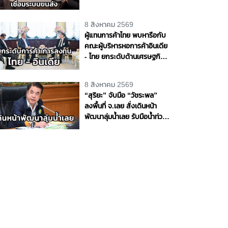
ราง - น้ำ - อากาศ หนุนไทยสู่
ศูนย์กลางโลจิสติกส์ภูมิภาค
8 สิงหาคม 2569
ผู้แทนการค้าไทย พบหารือกับ
คณะผู้บริหารหอการค้าอินเดีย
- ไทย ยกระดับด้านเศรษฐกิจ
การค้า และการลงทุนระหว่าง
ประเทศ
8 สิงหาคม 2569
“สุริยะ” จับมือ “วัชระพล”
ลงพื้นที่ จ.เลย สั่งเดินหน้า
พัฒนาลุ่มน้ำเลย รับมือน้ำท่วม
- น้ำแล้ง พร้อมขับเคลื่อน
โครงการพัฒนาแหล่งน้ำตาม
แนวพระราชดำริ หนุนความ
มั่นคงด้านน้ำให้ประชาชนและ
ภาคการเกษตร