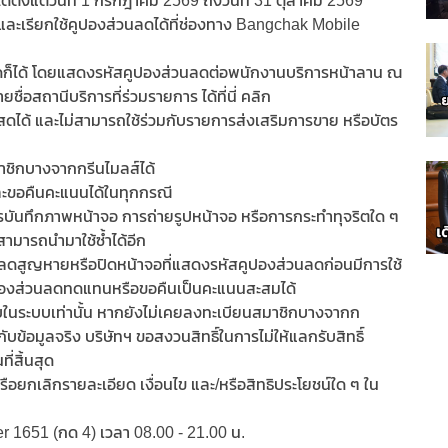
ตั้งแต่วันที่ 1 กรกฎาคม 2569 ถึงวันที่ 31 ตุลาคม 2569
ะเรียกใช้คูปองส่วนลดได้ที่ช่องทาง Bangchak Mobile
ดใดก็ได้ โดยแสดงรหัสคูปองส่วนลดต่อพนักงานบริการหน้าลาน ณ
่อสถานีบริการที่ร่วมรายการ ได้ที่นี่ คลิก
นสดได้ และไม่สามารถใช้ร่วมกับรายการส่งเสริมการขาย หรือบัตร
าชิกบางจากกรีนไมลส์ได้
ะขอคืนคะแนนได้ในทุกกรณี
กการบันทึกภาพหน้าจอ การถ่ายรูปหน้าจอ หรือการกระทำทุจริตใด ๆ
ม่สามารถนำมาใช้ซ้ำได้อีก
ลดสูญหายหรือปิดหน้าจอที่แสดงรหัสคูปองส่วนลดก่อนมีการใช้
ัสคูปองส่วนลดทดแทนหรือขอคืนเป็นคะแนนสะสมได้
บในระบบเท่านั้น หากยังไม่เคยลงทะเบียนสมาชิกบางจากก
บข้อมูลจริง บริษัทฯ ขอสงวนสิทธิ์ในการไม่ให้แลกรับสิทธิ์
ี่สิ้นสุด
ือยกเลิกรายละเอียด เงื่อนไข และ/หรือสิทธิประโยชน์ใด ๆ ใน
er 1651 (กด 4) เวลา 08.00 - 21.00 น.