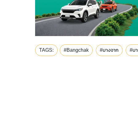
TAGS:
#Bangchak
#บางจาก
#บา