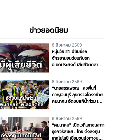
ข่าวยอดนิยม
8 สิงหาคม 2569
หนุ่มวัย 21 ปีขับขี่รถ
จักรยานยนต์ชนกับรถ
อเนกประสงค์ เสียชีวิตกลาง
ถนนพุทธมณฑล สาย 4
จ.นครปฐม
8 สิงหาคม 2569
“นายสรรเพชญ” ลงพื้นที่
กาญจนบุรี ลุยตรวจโครงข่าย
คมนาคม อัดงบแก้น้ำท่วม เพิ่ม
ศักยภาพโลจิสติกส์ สร้าง
โอกาสทางเศรษฐกิจ
8 สิงหาคม 2569
“คมนาคม” เปิดเวทีเอกชนสภา
ธุรกิจรัสเซีย - ไทย ดึงลงทุน
เทคโนโลยี เชื่อมขนส่งทางบก -