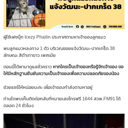
ผู้ใช้เฟซบุ๊ก Icezy Phailin ประกาศตามหาเจ้าของลูกแมว
พบลูกแมวหลงทาง 1 ตัว บริเวณซอยแจ้งวัฒนะ-ปากเกร็ด 38
ลักษณะ สีดำเทาขาว เพศเมีย
ตอนนี้ได้พามาดูแลชั่วคราว
หากใครเป็นเจ้าของหรือรู้จักเจ้าของ ขอ
ให้มีหลักฐานยืนยันความเป็นเจ้าของเพื่อความปลอดภัยของน้อง
ช่วยแชร์ให้หน่อยนะคะ เผื่อเจ้าของกำลังตามหาอยู่
ท่านใดพบเห็นติดต่อกลับที่หมายเลขโทรฟรี 1644 สวพ.FM91 ได้
ตลอด 24 ชั่วโมง