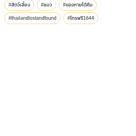
#สัตว์เลี้ยง
#แมว
#ของหายได้คืน
#thailandlostandfound
#โทรฟรี1644