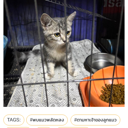
TAGS:
#พบแมวพลัดหลง
#ตามหาเจ้าของลูกแมว