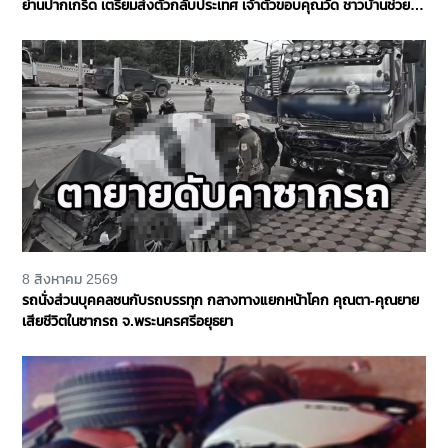
ย่านปากเกร็ด เตรียมส่งตัวกลับประเทศ เจ้าตัวขอบคุณวัด ชาวบ้านช่วย
เหลือ จ.นนทบุรี
8 สิงหาคม 2569
รถนั่งส่วนบุคคลชนกับรถบรรทุก กลางทางแยกหน้าโคก คุณตา-คุณยาย
เสียชีวิตในซากรถ จ.พระนครศรีอยุธยา