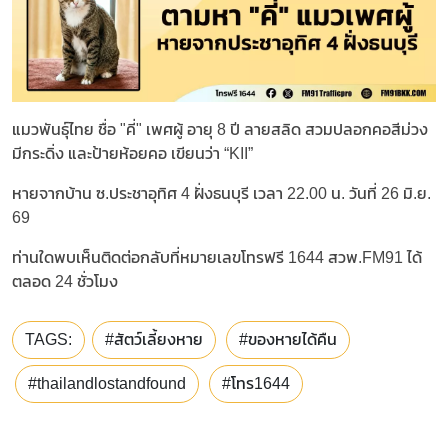
แมวพันธุ์ไทย ชื่อ "คี่" เพศผู้ อายุ 8 ปี ลายสลิด สวมปลอกคอสีม่วง
มีกระดิ่ง และป้ายห้อยคอ เขียนว่า “KII”
หายจากบ้าน ซ.ประชาอุทิศ 4 ฝั่งธนบุรี เวลา 22.00 น. วันที่ 26 มิ.ย.
69
ท่านใดพบเห็นติดต่อกลับที่หมายเลขโทรฟรี 1644 สวพ.FM91 ได้
ตลอด 24 ชั่วโมง
TAGS:
#สัตว์เลี้ยงหาย
#ของหายได้คืน
#thailandlostandfound
#โทร1644