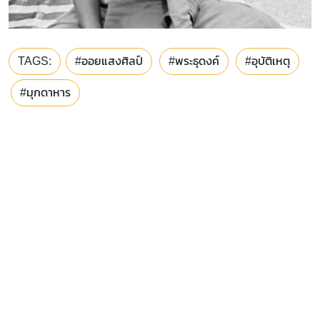
TAGS:
#ออยแสงศิลป์
#พระธุดงค์
#อุบัติเหตุ
#มุกดาหาร