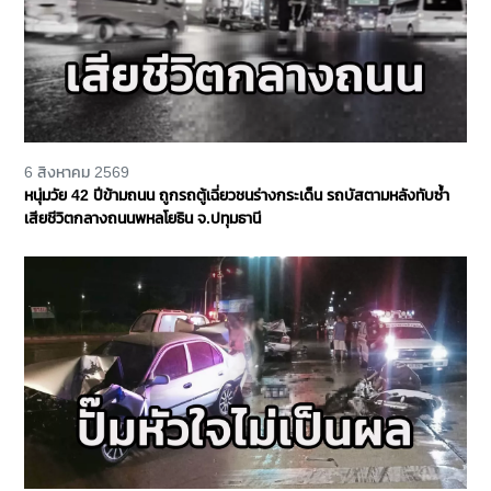
6 สิงหาคม 2569
หนุ่มวัย 42 ปีข้ามถนน ถูกรถตู้เฉี่ยวชนร่างกระเด็น รถบัสตามหลังทับซ้ำ
เสียชีวิตกลางถนนพหลโยธิน จ.ปทุมธานี