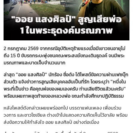
2 กรกฎาคม 2569 จากกรณีอุบัติเหตุร้ายแรงเมื่อมีเยาวชนอายุไม่
ถึง 15 ปี ขับรถกระบะพุ่งชนคณะพระสงฆ์ขณะเดินธุดงค์ จนมีพระ
มรณภาพและบาดเจ็บจำนวนมาก
ล่าสุด "ออย แสงศิลป์" นักร้อง ชื่อดัง ได้โพสต์ข้อความผ่านเฟซบุ๊ก
ส่วนตัว แจ้งข่าวการสูญเสียบุคคลอันเป็นที่รัก โดยระบุว่า "หนึ่งใน
พระที่เป็นข่าว คือคุณพ่อของผมเองครับ ท่านเสียชีวิตแล้วนะครับ"
พร้อมเผยภาพสุดท้ายของหลวงพ่อ ขณะกำลังศึกษาปฏิบัติธรรม
หลังโพสต์ดังกล่าวเผยแพร่ออกไป บรรดาแฟนเพลง เพื่อนร่วม
วงการ และชาวโซเชียล ต่างเข้าไปแสดงความคิดเห็นไว้อาลัย พร้อม
ส่งข้อความให้กำลังใจ ออย แสงศิลป์ อย่างต่อเนื่อง