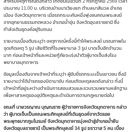
สำหรับเหตุการณ์ดังกล่าว เกิดขึ้นเมื่อวันที่ 2 กรกฎาคม 2569 เวลา
ประมาณ 11.00 น. บริเวณบ้านนาเวียงแก ตำบลนาสีนวล อำเภอ
เมือง จังหวัดมุกดาหาร เมื่อรถกระบะคันหนึ่งพุ่งชนคณะพระสงฆ์
จากอุทยานธรรมทตหลวง อำเภอน้ำขุ่น จังหวัดอุบลราชธานี ซึ่ง
กำลังเดินธุดงค์อยู่ริมถนน
รายงานเบื้องต้นระบุว่า เหตุการณ์ครั้งนี้ทำให้พระสงฆ์ มรณภาพใน
จุดเกิดเหตุ 5 รูป เสียชีวิตที่โรงพยาบาล 3 รูป บาดเจ็บอีกจำนวน
มาก ก่อนเจ้าหน้าที่และหน่วยกู้ภัยจะเร่งนำตัวผู้บาดเจ็บส่งโรง
พยาบาลมุกดาหาร
ข้อมูลเบื้องต้นจากเจ้าหน้าที่ระบุว่า ผู้ขับขี่รถกระบะเป็นเยาวชน ซึ่งมี
รายงานว่าได้นำรถของบิดามาขับ ก่อนเกิดเหตุสลดดังกล่าว ทั้งนี้
เจ้าหน้าที่อยู่ระหว่างดำเนินการสอบสวนและรวบรวมพยานหลักฐาน
เพื่อหาสาเหตุของอุบัติเหตุและดำเนินการตามกฎหมายต่อไป
ขณะที่ นายวรญาณ บุญณราช ผู้ว่าราชการจังหวัดมุกดาหาร กล่าว
ว่า ผู้บาดเจ็บเป็นคณะพระภิกษุสงฆ์ที่เดินธุดงค์จากวัดรอย
พระพุทธบาทภูมโนรมย์ จังหวัดมุกดาหารมุ่งหน้าสู่อำเภอน้ำยืน
จังหวัดอุบลราชธานี เป็นพระภิกษุสงฆ์ 34 รูป ฆราวาส 5 คน เบื้อง