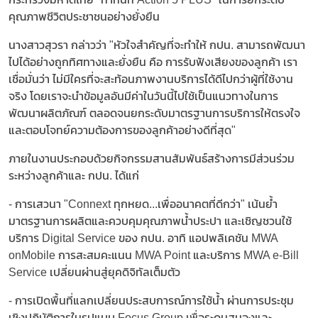
คุณภาพชีวิตประชาชนอย่างยั่งยืน
นางสาวสุวรา กล่าวว่า "หัวใจสำคัญที่จะทำให้ กปน. สามารถพัฒนา
ไปได้อย่างถูกทิศทางและยั่งยืน คือ การรับฟังเสียงของลูกค้า เรา
เชื่อมั่นว่า ไม่มีใครที่จะสะท้อนภาพงานบริการได้ดีไปกว่าผู้ที่ใช้งาน
จริง โดยเราจะนำข้อมูลอันมีค่าในวันนี้ไปใช้เป็นแนวทางในการ
พัฒนาผลิตภัณฑ์ ตลอดจนยกระดับมาตรฐานการบริการให้ตรงใจ
และตอบโจทย์ความต้องการของลูกค้าอย่างดีที่สุด"
ภายในงานประกอบด้วยกิจกรรมสานสัมพันธ์สร้างการมีส่วนร่วม
ระหว่างลูกค้าและ กปน. ได้แก่
- การเสวนา "Connext ทุกหยด...เพื่ออนาคตที่ดีกว่า" เน้นย้ำ
มาตรฐานการผลิตและควบคุมคุณภาพน้ำประปา และเชิญชวนใช้
บริการ Digital Service ของ กปน. อาทิ แอปพลิเคชัน MWA
onMobile การสะสมคะแนน MWA Point และบริการ MWA e-Bill
Service เปลี่ยนผ่านสู่ยุคดิจิทัลเต็มตัว
- การเปิดพื้นที่แลกเปลี่ยนประสบการณ์การใช้น้ำ ผ่านการประชุม
เชิงปฏิบัติการในรูปแบบ Focus Group เพื่อระดมสมองและ