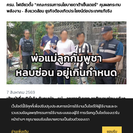
ครม. ไฟเขียวตั้ง "คณะกรรมการนโยบายดาต้าเซ็นเตอร์" คุมผลกระทบ
พลังงาน - สิ่งแวดล้อม ธุรกิจต้องเกิดประโยชน์ต่อประเทศแท้จริง
7 สิงหาคม 2569
เจ้าหน้าที่สนธิกำลัง จับกุมพ่อ - แม่ - ลูกชาวกัมพูชา อาศัยหลบซ่อน หลังค
ลินิกดังเมืองยะลา พบอยู่เกินกำหนด
เว็บไซต์นี้ใช้คุกกี้เพื่อปรับปรุงประสบการณ์การใช้งานเว็บไซต์ให้ผู้ใช้งานและจะ
รวบรวมข้อมูลพฤติกรรมการใช้งานระบบของผู้ใช้ การเรียกดูเว็บไซต์ของเราใน
หน้าต่างๆ กรุณายอมรับนโยบายความเป็นส่วนตัวของเรา
อ่านเพิ่มเติม
ยอมรับ