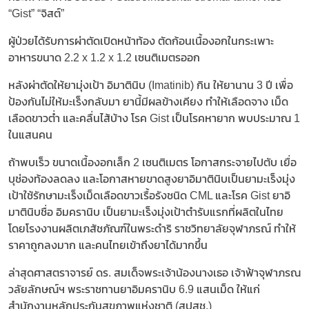
“Gist” “จิสต์”
ผู้ป่วยได้รับการผ่าตัดเปิดหน้าท้อง ตัดก้อนเนื้องอกในกระเพาะ
อาหารขนาด 2.2 x 1.2 x 1.2 เซนติเมตรออก
หลังผ่าตัดให้ยามุ่งเป้า อิมาตินิบ (Imatinib) กิน ให้ยานาน 3 ปี เพื่อ
ป้องกันไม่ให้มะเร็งกลับมา ยานี้มีผลข้างเคียง ทำให้เลือดจาง เม็ด
เลือดขาวต่ำ และคลื่นไส้บ้าง โรค Gist เป็นโรคหายาก พบประมาณ 1
ในแสนคน
ถ้าพบเร็ว ขนาดเนื้องอกเล็ก 2 เซนติเมตร โอกาสกระจายไปตับ เยื่อ
บุช่องท้องลดลง และโอกาสหายขาดสูงยาอิมาตินิบเป็นยามะเร็งมุ่ง
เป้าใช้รักษามะเร็งเม็ดเลือดขาวเรื้อรังชนิด CML และโรค Gist ยาอิ
มาตินิบชื่อ อิมครานิบ เป็นยามะเร็งมุ่งเป้าตำรับแรกที่ผลิตในไทย
โดยโรงงานผลิตเภสัชภัณฑ์ในพระดำริ ราชวิทยาลัยจุฬาภรณ์ ทำให้
ราคาถูกลงมาก และคนไทยเข้าถึงยาได้มากขึ้น
ล่าสุดศาสตราจารย์ ดร. สมเด็จพระเจ้าน้องนางเธอ เจ้าฟ้าจุฬาภรณ
วลัยลักษณ์ฯ พระราชทานยาอิมครานิบ 6.9 แสนเม็ด ให้แก่
สำนักงานหลักประกันสุขภาพแห่งชาติ (สปสช.)