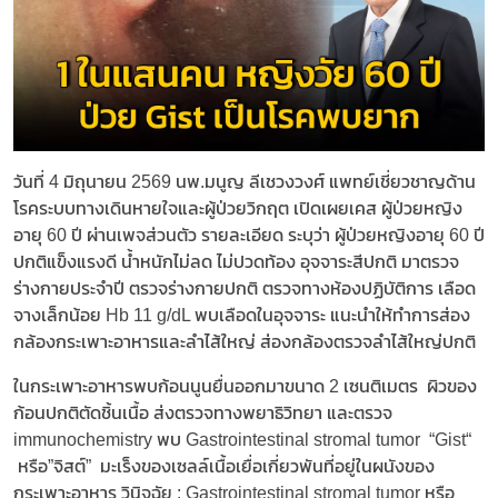
วันที่ 4 มิถุนายน 2569 นพ.มนูญ ลีเชวงวงศ์ แพทย์เชี่ยวชาญด้าน
โรคระบบทางเดินหายใจและผู้ป่วยวิกฤต เปิดเผยเคส ผู้ป่วยหญิง
อายุ 60 ปี ผ่านเพจส่วนตัว รายละเอียด ระบุว่า ผู้ป่วยหญิงอายุ 60 ปี
ปกติแข็งแรงดี น้ำหนักไม่ลด ไม่ปวดท้อง อุจจาระสีปกติ มาตรวจ
ร่างกายประจำปี ตรวจร่างกายปกติ ตรวจทางห้องปฏิบัติการ เลือด
จางเล็กน้อย Hb 11 g/dL พบเลือดในอุจจาระ แนะนำให้ทำการส่อง
กล้องกระเพาะอาหารและลำไส้ใหญ่ ส่องกล้องตรวจลำไส้ใหญ่ปกติ
ในกระเพาะอาหารพบก้อนนูนยื่นออกมาขนาด 2 เซนติเมตร ผิวของ
ก้อนปกติตัดชิ้นเนื้อ ส่งตรวจทางพยาธิวิทยา และตรวจ
immunochemistry พบ Gastrointestinal stromal tumor “Gist“
หรือ”จิสต์” มะเร็งของเซลล์เนื้อเยื่อเกี่ยวพันที่อยู่ในผนังของ
กระเพาะอาหาร วินิจฉัย : Gastrointestinal stromal tumor หรือ