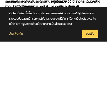
รถอเนกประสงค์ชนกับรถจักรยาน หนุ่มใหญ่วัย 50 ปี ร่างกระเด็นตกข้าง
ทาง เสียชีวิตริมถนนสายบางขันธ์ - หนองเสือ จ.ปทุมธานี
เว็บไซต์นี้ใช้คุกกี้เพื่อปรับปรุงประสบการณ์การใช้งานเว็บไซต์ให้ผู้ใช้งานและจะ
รวบรวมข้อมูลพฤติกรรมการใช้งานระบบของผู้ใช้ การเรียกดูเว็บไซต์ของเราใน
หน้าต่างๆ กรุณายอมรับนโยบายความเป็นส่วนตัวของเรา
อ่านเพิ่มเติม
ยอมรับ
7 สิงหาคม 2569
การประชุมคณะกรรมการฝ่ายจัดนิทรรศการ งานพระราชพิธีถวายพระ
เพลิงพระบรมศพ สมเด็จพระนางเจ้าสิริกิติ์ พระบรมราชินีนาถ พระบรม
ราชชนนีพันปีหลวง