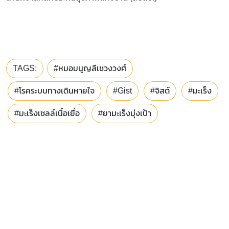
TAGS:
#หมอมนูญลีเชวงวงศ์
#โรคระบบทางเดินหายใจ
#Gist
#จิสต์
#มะเร็ง
#มะเร็งเซลล์เนื้อเยื่อ
#ยามะเร็งมุ่งเป้า