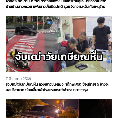
ฝากสังเกต ตามหา "เต้ ดราก้อนไฟว์" ปั่นจักรยานคู่ใจ หายออกไปจาก
บ้านย่านบางกรวย แฟนสาวเห็นผิดปกติ รุดแจ้งความหวั่นเกิดเหตุร้าย
7 สิงหาคม 2569
รวบเฒ่าวัยเกษียณหื่น ลวงเยาวชนหญิง (เด็กพิเศษ) ซ้อนท้ายรถ อ้างจะ
สอนวิชานวด ก่อนเลี้ยวเข้าโรงแรมกระทำชำเรา กลางกรุง