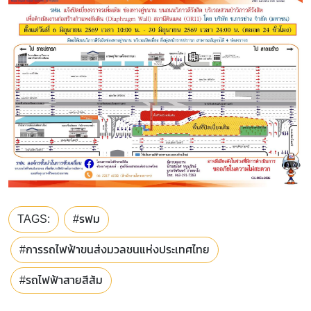
TAGS:
#รฟม
#การรถไฟฟ้าขนส่งมวลชนแห่งประเทศไทย
#รถไฟฟ้าสายสีส้ม