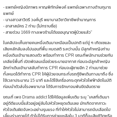
- แพทย์หญิงนิภาพร หาญพิทักษ์พงค์ แพทย์เฉพาะทางด้านกุมาร
แพทย์
- นางสาวสาวิตรี วงศ์บุรี พยาบาลวิชาวิชาชีพชำนาญการ
- อาสาสมัคร 2 ท่าน (ไม่ทราบชื่อ)
- สายด่วน 1669 ทางเพจร้านได้ขออนุญาตผู้ป่วยแล้ว"
ในคลิปจะเห็นชายคนหนึ่งเดินมาเหมือนเป็นปกติ แต่จู่ ๆ เกิดเซและ
เสียหลักล้มลงไปนอนที่พื้น หมดสติ ระหว่างนั้น มีลูกค้าหญิงท่าน
หนึ่งเดินเข้ามาแสดงตัว พร้อมทำการ CPR ขณะที่พนักงานช่วยกัน
เคลียร์พื้นที่ เปิดพัดลมเมื่อช่วยระบายอากาศ ก่อนจะมีลูกค้าหญิง
อีกท่าเดินเข้ามาสลับทำการ CPR ก่อนจะผู้ชายอีก 2 ท่านมาช่วย
ทั้งหมดได้ทำการ CPR ให้ผู้ป่วยจนกระทั่งรถกู้ชีพเดินทางมาถึง ซึ่ง
ใช้เวลาประมาณ 15 นาที และได้ใช้เครื่องกระตุกหัวใจไฟฟ้าอัตโนมัติ
ก่อนนำตัวส่งโรงพยาบาล ได้รับการรักษาจนพ้นขีดอันตราย
ขณะที่ เพจ Drama addict ได้ให้ข้อมูลเพิ่มเติม ระบุ "เคสที่เดินมา
อยู่ดีดีแบบนี้แล้วอยู่อยู่ล้มไปหัวใจหยุดเต้นเลย มักเกิดจากภาวะ
หัวใจเต้นผิดจังหวะอย่างรุนแรง ที่ทำให้หัวใจไม่สามารถบีบเลือดไป
เลี้ยงร่างกายได้ ถ้าไม่ได้รับการช่วยเหลือใน 3 นาทีก็จะเสียชีวิตหรือ