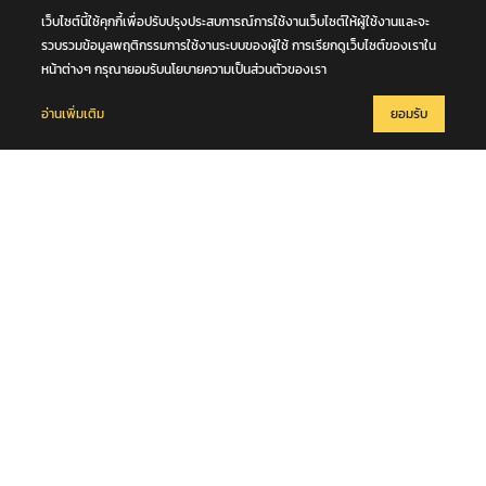
6 สิงหาคม 2569
เว็บไซต์นี้ใช้คุกกี้เพื่อปรับปรุงประสบการณ์การใช้งานเว็บไซต์ให้ผู้ใช้งานและจะ
หนุ่มวัย 42 ปีข้ามถนน ถูกรถตู้เฉี่ยวชนร่างกระเด็น รถบัสตามหลังทับซ้ำ
รวบรวมข้อมูลพฤติกรรมการใช้งานระบบของผู้ใช้ การเรียกดูเว็บไซต์ของเราใน
เสียชีวิตกลางถนนพหลโยธิน จ.ปทุมธานี
หน้าต่างๆ กรุณายอมรับนโยบายความเป็นส่วนตัวของเรา
อ่านเพิ่มเติม
ยอมรับ
6 สิงหาคม 2569
พี่ชาย "ฮลุน โซโล่" เผย การชันสูตรจากทางจอร์เจีย เก็บอวัยวะ และ เก็บ
DNA ไว้บางส่วน ส่วนสาเหตุการเสียชีวิตยังไม่ส่งมา