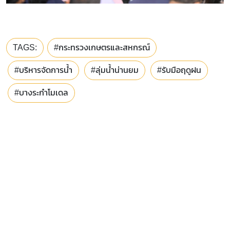
TAGS:
#กระทรวงเกษตรและสหกรณ์
#บริหารจัดการน้ำ
#ลุ่มน้ำน่านยม
#รับมือฤดูฝน
#บางระกำโมเดล