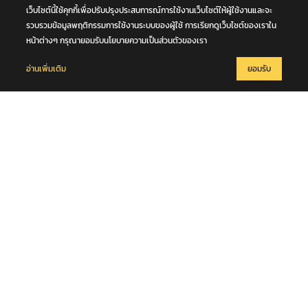
เว็บไซต์นี้ใช้คุกกี้เพื่อปรับปรุงประสบการณ์การใช้งานเว็บไซต์ให้ผู้ใช้งานและจะ
รวบรวมข้อมูลพฤติกรรมการใช้งานระบบของผู้ใช้ การเรียกดูเว็บไซต์ของเราใน
หน้าต่างๆ กรุณายอมรับนโยบายความเป็นส่วนตัวของเรา
อ่านเพิ่มเติม
ยอมรับ
7 สิงหาคม 2569
รถอเนกประสงค์ชนกับรถจักรยาน หนุ่มใหญ่วัย 50 ปี ร่างกระเด็นตกข้าง
ทาง เสียชีวิตริมถนนสายบางขันธ์ - หนองเสือ จ.ปทุมธานี