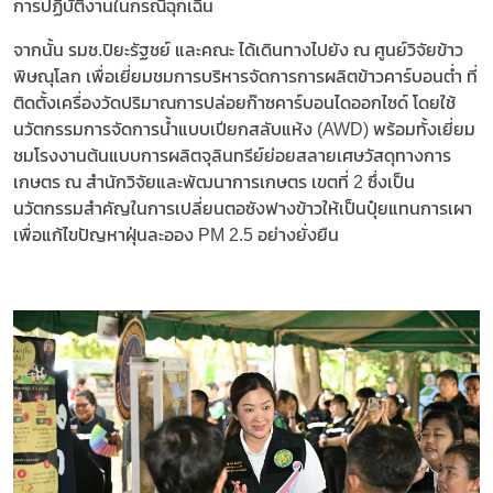
การปฏิบัติงานในกรณีฉุกเฉิน
จากนั้น รมช.ปิยะรัฐชย์ และคณะ ได้เดินทางไปยัง ณ ศูนย์วิจัยข้าว
พิษณุโลก เพื่อเยี่ยมชมการบริหารจัดการการผลิตข้าวคาร์บอนต่ำ ที่
ติดตั้งเครื่องวัดปริมาณการปล่อยก๊าซคาร์บอนไดออกไซด์ โดยใช้
นวัตกรรมการจัดการน้ำแบบเปียกสลับแห้ง (AWD) พร้อมทั้งเยี่ยม
ชมโรงงานต้นแบบการผลิตจุลินทรีย์ย่อยสลายเศษวัสดุทางการ
เกษตร ณ สำนักวิจัยและพัฒนาการเกษตร เขตที่ 2 ซึ่งเป็น
นวัตกรรมสำคัญในการเปลี่ยนตอซังฟางข้าวให้เป็นปุ๋ยแทนการเผา
เพื่อแก้ไขปัญหาฝุ่นละออง PM 2.5 อย่างยั่งยืน