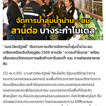
“รมช.ปิยะรัฐชย์” ติดตามการบริหารจัดการน้ำลุ่มน้ำน่าน-ยม
เตรียมพร้อมรับมือฤดูฝน 2569 สานต่อ “บางระกำโมเดล” พร้อม
เยี่ยมชมนวัตกรรมการผลิตข้าวคาร์บอนต่ํา และ การย่อยสลายตอ
ซัง
(31 พ.ค.69) นางสาวปิยะรัฐชย์ ติยะไพรัช รัฐมนตรีช่วยว่าการ
กระทรวงเกษตรและสหกรณ์ ลงพื้นที่ตรวจราชการและติดตามการ
ขับเคลื่อนนโยบายสำคัญของกระทรวงกระเกษตรและสหกรณ์
ตลอดจนพบปะพี่น้องประชาชน และเกษตรกรในพื้นที่จังหวัด
พิษณุโลก ณ ห้องประชุมนครสรลวงสองแคว จังหวัดพิษณุโลก ซึ่ง
เปิดเผยว่ากระทรวงเกษตรฯ โดยกรมชลประทาน ได้ศึกษาและ