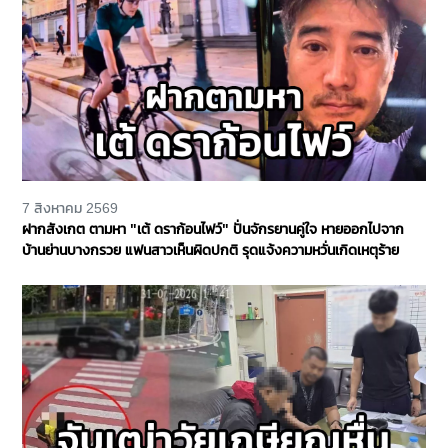
7 สิงหาคม 2569
ฝากสังเกต ตามหา "เต้ ดราก้อนไฟว์" ปั่นจักรยานคู่ใจ หายออกไปจาก
บ้านย่านบางกรวย แฟนสาวเห็นผิดปกติ รุดแจ้งความหวั่นเกิดเหตุร้าย