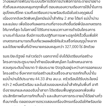
วางแผนการพัฒนาระบบบริหารจัดการน้ำเพื่อการกระจายน้ำอย่าง
ทั่วถึงและครอบคลุมทถุกพื้นที่ ตอบสนองความต้องการใช้น้ำในการ
อุปโภคบริโภค รวมถึงเตรียมความพร้อมรับมือในช่วงฤดูฝนนี้
เนื่องจากจังหวัดพิษณุโลกมีแม่น้ำสำคัญ 2 สาย ได้แก่ แม่น้ำน่าน
และแม่ยม เพื่อป้องกันผลกระทบที่อาจจะเกิดขึ้นต่อพี่น้องเกษตรกร
ให้มากที่สุด ในโอกาสนี้ ได้รับทราบแนวทางการดำเนินโครงการ
บางระกำโมเดล ซึ่งมีการปรับปฏิทินการเพาะปลูกให้เร็วขึ้นเพื่อให้
เกษตรกรสามารถเก็บเกี่ยวผลผลิตให้แล้วเสร็จก่อนฤดูน้ำหลาก
และได้ขยายพื้นที่เป้าหมายครอบคลุมกว่า 327,000 ไร่ อีกด้วย
รมช.ปิยะรัฐชย์ กล่าวต่อว่า นอกจากนี้ ยังได้มีเตรียมก่อสร้าง
โครงการประตูระบายน้ำท้ายเมืองพิษณุโลก ในลักษณะอาคาร
ควบคุมระดับน้ำขนาด 9 ช่องระบาย ปัจจุบันอยู่ระหว่างการออกแบบ
โครงสร้าง ซึ่งหากการก่อสร้างแล้วเสร็จจะสามารถกักเก็บน้ำใน
แม่น้ำน่านได้ประมาณ 44.33 ล้าน ลบ.ม. ครัวเรือนได้รับประโยชน์
กว่า 2 หมื่นครัวเรือน และในส่วนของแหล่งน้ำสำคัญในพื้นที่ อาทิ
บึงราชนกและคลองรับน้ำสาขา ได้เตรียมฟื้นฟูขุดลอกเพื่อเพิ่ม
ประสิทธิภาพในการกักเก็บน้ำ และเส้นทางการกระจายน้ำได้อย่างทั่ว
ถึงมากขึ้น ตลอดจนการตรวจสอบเครื่องจักรเครื่องมือให้พร้อมต่อ