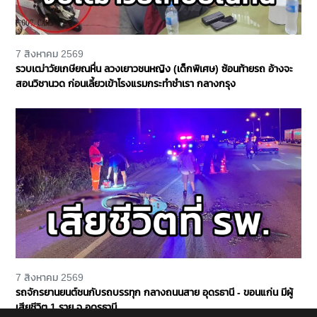
7 สิงหาคม 2569
รวบเฒ่าวัยเกษียณหื่น ลวงเยาวชนหญิง (เด็กพิเศษ) ซ้อนท้ายรถ อ้างจะ
สอนวิชานวด ก่อนเลี้ยวเข้าโรงแรมกระทำชำเรา กลางกรุง
7 สิงหาคม 2569
รถจักรยานยนต์ชนกับรถบรรทุก กลางถนนสาย อุดรธานี - ขอนแก่น มีผู้
เสียชีวิต 1 ราย จ.อุดรธานี