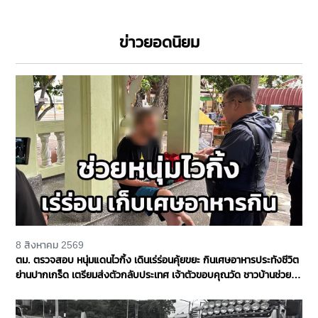
ข่าวยอดนิยม
8 สิงหาคม 2569
ตม. ตรวจสอบ หนุ่มแดนไวกิ้ง เดินเร่ร่อนคุ้ยขยะ กินเศษอาหารประทังชีวิต
ย่านปากเกร็ด เตรียมส่งตัวกลับประเทศ เจ้าตัวขอบคุณวัด ชาวบ้านช่วย
เหลือ จ.นนทบุรี