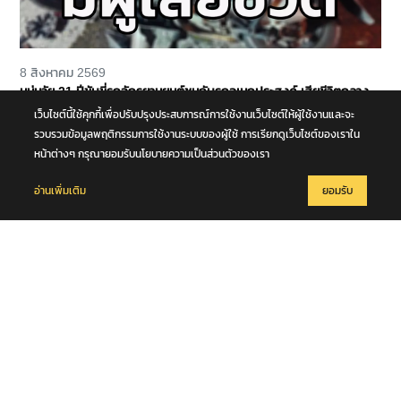
8 สิงหาคม 2569
หนุ่มวัย 21 ปีขับขี่รถจักรยานยนต์ชนกับรถอเนกประสงค์ เสียชีวิตกลาง
ถนนพุทธมณฑล สาย 4 จ.นครปฐม
เว็บไซต์นี้ใช้คุกกี้เพื่อปรับปรุงประสบการณ์การใช้งานเว็บไซต์ให้ผู้ใช้งานและจะ
รวบรวมข้อมูลพฤติกรรมการใช้งานระบบของผู้ใช้ การเรียกดูเว็บไซต์ของเราใน
หน้าต่างๆ กรุณายอมรับนโยบายความเป็นส่วนตัวของเรา
อ่านเพิ่มเติม
ยอมรับ
8 สิงหาคม 2569
มท.2 พลพีร์ สุวรรณฉวี นำชุดปฏิบัติการพิเศษกรมการปกครอง (DOPA
S.W.A.T.) เปิดปฏิบัติการ “บารมีโสธร” บุกจับผับเถื่อนอัพยา กลางเมือง