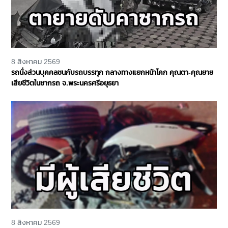
8 สิงหาคม 2569
รถนั่งส่วนบุคคลชนกับรถบรรทุก กลางทางแยกหน้าโคก คุณตา-คุณยาย
เสียชีวิตในซากรถ จ.พระนครศรีอยุธยา
8 สิงหาคม 2569