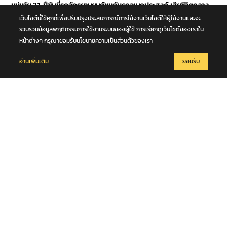
หนุ่มวัย 21 ปีขับขี่รถจักรยานยนต์ชนกับรถอเนกประสงค์ เสียชีวิตกลาง
ถนนพุทธมณฑล สาย 4 จ.นครปฐม
เว็บไซต์นี้ใช้คุกกี้เพื่อปรับปรุงประสบการณ์การใช้งานเว็บไซต์ให้ผู้ใช้งานและจะ
รวบรวมข้อมูลพฤติกรรมการใช้งานระบบของผู้ใช้ การเรียกดูเว็บไซต์ของเราใน
หน้าต่างๆ กรุณายอมรับนโยบายความเป็นส่วนตัวของเรา
อ่านเพิ่มเติม
ยอมรับ
8 สิงหาคม 2569
มท.2 พลพีร์ สุวรรณฉวี นำชุดปฏิบัติการพิเศษกรมการปกครอง (DOPA
S.W.A.T.) เปิดปฏิบัติการ “บารมีโสธร” บุกจับผับเถื่อนอัพยา กลางเมือง
แปดริ้ว เปิดถึงเช้า ไร้ใบอนุญาต