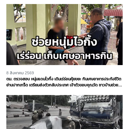
8 สิงหาคม 2569
ตม. ตรวจสอบ หนุ่มแดนไวกิ้ง เดินเร่ร่อนคุ้ยขยะ กินเศษอาหารประทังชีวิต
ย่านปากเกร็ด เตรียมส่งตัวกลับประเทศ เจ้าตัวขอบคุณวัด ชาวบ้านช่วย
เหลือ จ.นนทบุรี