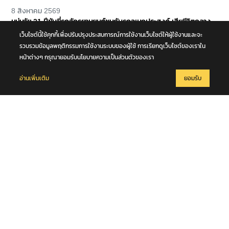
8 สิงหาคม 2569
หนุ่มวัย 21 ปีขับขี่รถจักรยานยนต์ชนกับรถอเนกประสงค์ เสียชีวิตกลาง
ถนนพุทธมณฑล สาย 4 จ.นครปฐม
เว็บไซต์นี้ใช้คุกกี้เพื่อปรับปรุงประสบการณ์การใช้งานเว็บไซต์ให้ผู้ใช้งานและจะ
รวบรวมข้อมูลพฤติกรรมการใช้งานระบบของผู้ใช้ การเรียกดูเว็บไซต์ของเราใน
หน้าต่างๆ กรุณายอมรับนโยบายความเป็นส่วนตัวของเรา
อ่านเพิ่มเติม
ยอมรับ
8 สิงหาคม 2569
มท.2 พลพีร์ สุวรรณฉวี นำชุดปฏิบัติการพิเศษกรมการปกครอง (DOPA
S.W.A.T.) เปิดปฏิบัติการ “บารมีโสธร” บุกจับผับเถื่อนอัพยา กลางเมือง
แปดริ้ว เปิดถึงเช้า ไร้ใบอนุญาต