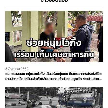
8 สิงหาคม 2569
ตม. ตรวจสอบ หนุ่มแดนไวกิ้ง เดินเร่ร่อนคุ้ยขยะ กินเศษอาหารประทังชีวิต
ย่านปากเกร็ด เตรียมส่งตัวกลับประเทศ เจ้าตัวขอบคุณวัด ชาวบ้านช่วย
เหลือ จ.นนทบุรี