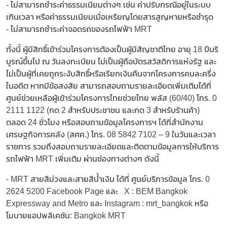
- ไม่สามารถชำระค่าธรรมเนียมต่างๆ เช่น ค่าปรับกรณีอยู่ในระบบ
เกินเวลา หรือค่าธรรมเนียมเมื่อเหรียญโดยสารสูญหายหรือชำรุด
- ไม่สามารถชำระค่าจอดรถของรถไฟฟ้า MRT
ทั้งนี้ ผู้มีสิทธิ์เข้าร่วมโครงการต้องเป็นผู้มีสัญชาติไทย อายุ 18 ปีบริ
บูรณ์ขึ้นไป ณ วันลงทะเบียน ไม่เป็นผู้ถือบัตรสวัสดิการแห่งรัฐ และ
ไม่เป็นผู้ที่เคยถูกระงับสิทธิ์หรือเรียกเงินคืนจากโครงการคนละครึ่ง
ในอดีต หากมีข้อสงสัย สามารถสอบถามรายละเอียดเพิ่มเติมได้ที่
ศูนย์ช่วยเหลือผู้เข้าร่วมโครงการไทยช่วยไทย พลัส (60/40) โทร. 0
2111 1122 (กด 2 สำหรับประชาชน และกด 3 สำหรับร้านค้า)
ตลอด 24 ชั่วโมง หรือสอบถามข้อมูลโครงการฯ ได้ที่สำนักงาน
เศรษฐกิจการคลัง (สศค.) โทร. 08 5842 7102 – 9 ในวันและเวลา
ราชการ รวมถึงสอบถามรายละเอียดและติดตามข้อมูลการให้บริการ
รถไฟฟ้า MRT เพิ่มเติม ผ่านช่องทางต่างๆ ดังนี้
- MRT สายสีม่วงและสายสีน้ำเงิน ได้ที่ ศูนย์บริการข้อมูล โทร. 0
2624 5200 Facebook Page และ X : BEM Bangkok
Expressway and Metro และ Instagram : mrt_bangkok หรือ
โมบายแอปพลิเคชัน: Bangkok MRT