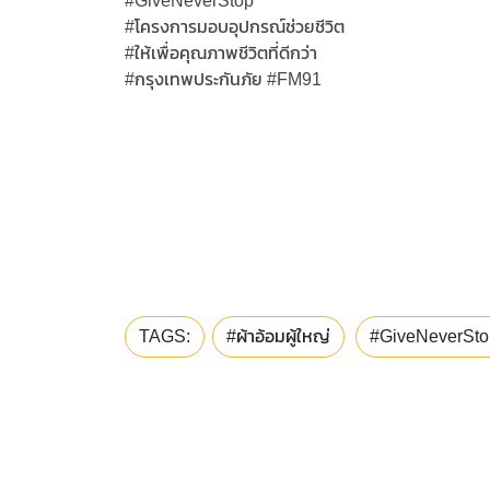
#GiveNeverStop
#โครงการมอบอุปกรณ์ช่วยชีวิต
#ให้เพื่อคุณภาพชีวิตที่ดีกว่า
#กรุงเทพประกันภัย #FM91
TAGS:
#ผ้าอ้อมผู้ใหญ่
#GiveNeverSto