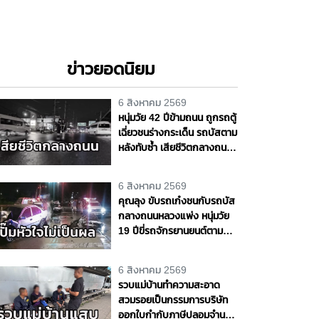
ข่าวยอดนิยม
6 สิงหาคม 2569
หนุ่มวัย 42 ปีข้ามถนน ถูกรถตู้
เฉี่ยวชนร่างกระเด็น รถบัสตาม
หลังทับซ้ำ เสียชีวิตกลางถนน
พหลโยธิน จ.ปทุมธานี
6 สิงหาคม 2569
คุณลุง ขับรถเก๋งชนกับรถบัส
กลางถนนหลวงแพ่ง หนุ่มวัย
19 ปีขี่รถจักรยานยนต์ตาม
หลังชนซ้ำเจ็บสาหัส กู้ชีพ -
กู้ภัยเร่งทำ CPR แต่ไม่เป็นผล
6 สิงหาคม 2569
รวบแม่บ้านทำความสะอาด
สวมรอยเป็นกรรมการบริษัท
ออกใบกำกับภาษีปลอมจำนวน