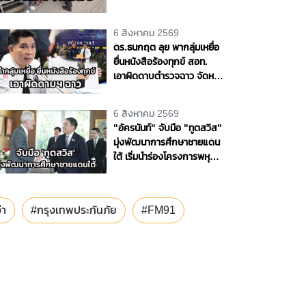
535 ฉบับ รัฐเสียหายกว่า 129
ล้านบาท
6 สิงหาคม 2569
ดร.ธนกฤต ลุย พากลุ่มเหยื่อ
ยื่นหนังสือร้องทุกข์ สอท.
เอาผิดดาบตำรวจฉาว จัดหนัก
ทุกข้อหา จี้ สตช. ฟันวินัยออก
จากราชการ
6 สิงหาคม 2569
"อัครนันท์" จับมือ "ทูตสวิส"
มุ่งพัฒนาการศึกษาชายแดน
ใต้ เริ่มนำร่องโครงการพหุ
ภาษา 9 ปี
่า
#กรุงเทพประกันภัย
#FM91