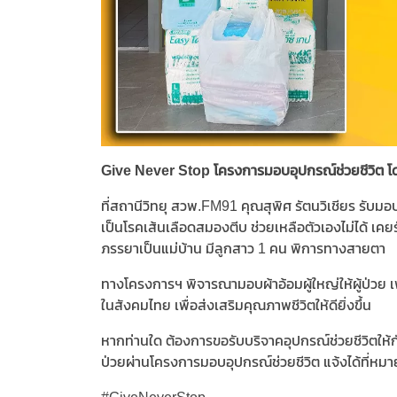
Give Never Stop โครงการมอบอุปกรณ์ช่วยชีวิต 
ที่สถานีวิทยุ สวพ.FM91 คุณสุพิศ รัตนวิเชียร รับมอบผ
เป็นโรคเส้นเลือดสมองตีบ ช่วยเหลือตัวเองไม่ได้ เ
ภรรยาเป็นแม่บ้าน มีลูกสาว 1 คน พิการทางสายตา
ทางโครงการฯ พิจารณามอบผ้าอ้อมผู้ใหญ่ให้ผู้ป่วย 
ในสังคมไทย เพื่อส่งเสริมคุณภาพชีวิตให้ดียิ่งขึ้น
หากท่านใด ต้องการขอรับบริจาคอุปกรณ์ช่วยชีวิตให้กั
ป่วยผ่านโครงการมอบอุปกรณ์ช่วยชีวิต แจ้งได้ที่ห