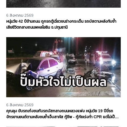
6 สิงหาคม 2569
หนุ่มวัย 42 ปีข้ามถนน ถูกรถตู้เฉี่ยวชนร่างกระเด็น รถบัสตามหลังทับซ้ำ
เสียชีวิตกลางถนนพหลโยธิน จ.ปทุมธานี
6 สิงหาคม 2569
คุณลุง ขับรถเก๋งชนกับรถบัสกลางถนนหลวงแพ่ง หนุ่มวัย 19 ปีขี่รถ
จักรยานยนต์ตามหลังชนซ้ำเจ็บสาหัส กู้ชีพ - กู้ภัยเร่งทำ CPR แต่ไม่เป็น
ผล