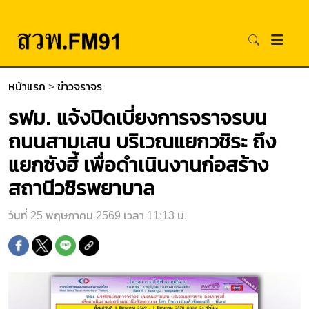
หน้าแรก
>
ข่าวจราจร
รฟม. แจ้งปิดเบี่ยงการจราจรบน
ถนนสามเสน บริเวณแยกวชิระ ถึง
แยกซังฮี้ เพื่อดำเนินงานก่อสร้าง
สถานีวชิรพยาบาล
วันที่ 25 พฤษภาคม 2569 เวลา 11:13 น.