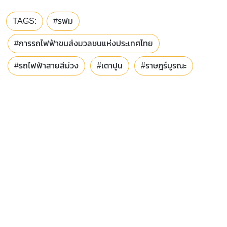
TAGS:
#รฟม
#การรถไฟฟ้าขนส่งมวลชนแห่งประเทศไทย
#รถไฟฟ้าสายสีม่วง
#เตาปูน
#ราษฎร์บูรณะ