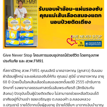
Give Never Stop โครงการมอบอุปกรณ์ช่วยชีวิต โดยกรุงเทพ
ประกันภัย และ สวพ.FM91
ที่สถานีวิทยุ สวพ.FM91 คุณนลิณี นาคอาจหาญ (ลูกสาว) รับมอบ
ผ้าอ้อมผู้ใหญ่ และแผ่นรองซับให้กับ คุณแม่ สุนีย์ นาคอาจหาญ อายุ
68 ปี ป่วยเป็นโรคเส้นเลือดในสมองแตกตั้งแต่ปี 2555 เข้ารับการ
รักษาที่ รงพยาบาลธรรมศาสตร์เฉลิมพระเกียรติ (สิทธิประกัน
สังคม) ปัจจุบันเป็นผู้ป่วยติดเตียง ไม่สามารถช่วยเหลือตัวเองได้
อาศัยอยู่ที่บ้านเช่า ซอยเจริญสุข ต.คลองห้า อ.คลองหลวง
จ.ปทุมธานี รายได้จากเบี้ยผู้สูงอายุ มีรายได้อื่นๆ มาจากเงินบำนาญ