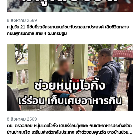
8 สิงหาคม 2569
หนุ่มวัย 21 ปีขับขี่รถจักรยานยนต์ชนกับรถอเนกประสงค์ เสียชีวิตกลาง
ถนนพุทธมณฑล สาย 4 จ.นครปฐม
8 สิงหาคม 2569
ตม. ตรวจสอบ หนุ่มแดนไวกิ้ง เดินเร่ร่อนคุ้ยขยะ กินเศษอาหารประทังชีวิต
ย่านปากเกร็ด เตรียมส่งตัวกลับประเทศ เจ้าตัวขอบคุณวัด ชาวบ้านช่วย
เหลือ จ.นนทบุรี