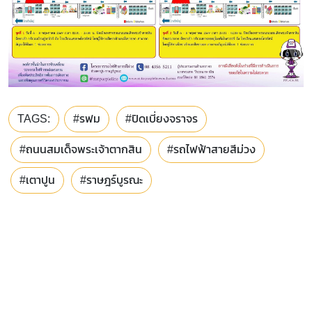
TAGS:
#รฟม
#ปิดเบี่ยงจราจร
#ถนนสมเด็จพระเจ้าตากสิน
#รถไฟฟ้าสายสีม่วง
#เตาปูน
#ราษฎร์บูรณะ