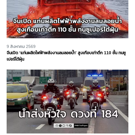
9 สิงหาคม 2569
จีนเปิด ‘แท่นผลิตไฟฟ้าพลังงานลมลอยน้ำ’ สูงเกือบเท่าตึก 110 ชั้น ทนซู
เปอร์ไต้ฝุ่น