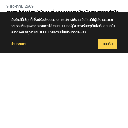
9 สิงหาคม 2569
ภารกิจนำส่งอวัยวะหัวใจ ดวงที่ 184 จากดอนเมือง ไป รพ.ศิริราช สำเร็จ
ลุล่วง
เว็บไซต์นี้ใช้คุกกี้เพื่อปรับปรุงประสบการณ์การใช้งานเว็บไซต์ให้ผู้ใช้งานและจะ
รวบรวมข้อมูลพฤติกรรมการใช้งานระบบของผู้ใช้ การเรียกดูเว็บไซต์ของเราใน
หน้าต่างๆ กรุณายอมรับนโยบายความเป็นส่วนตัวของเรา
อ่านเพิ่มเติม
ยอมรับ
9 สิงหาคม 2569
แผ่นดินไหวในทะเล ขนาด 5.1 ความลึก 10 กม. บริเวณหมู่เกาะนิโคบาร์
ประเทศอินเดีย เบื้องต้นมีรายงานในพื้นที่ภูเก็ต รับรู้แรงสั่นสะเทือนในครั้งนี้
ได้