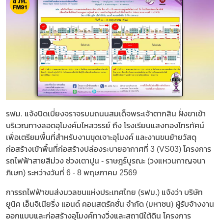
รฟม. แจ้งปิดเบี่ยงจราจรบนถนนสมเด็จพระเจ้าตากสิน ฝั่งขาเข้า
บริเวณทางลอดอุโมงค์มไหสวรรย์ ถึง โรงเรียนแสงทองโทรทัศน์
เพื่อเตรียมพื้นที่สำหรับงานขุดเจาะอุโมงค์ และงานขนย้ายวัสดุ
ก่อสร้างเข้าพื้นที่ก่อสร้างปล่องระบายอากาศที่ 3 (VS03) โครงการ
รถไฟฟ้าสายสีม่วง ช่วงเตาปูน - ราษฎร์บูรณะ (วงแหวนกาญจนา
ภิเษก) ระหว่างวันที่ 6 - 8 พฤษภาคม 2569
การรถไฟฟ้าขนส่งมวลชนแห่งประเทศไทย (รฟม.) แจ้งว่า บริษัท
ยูนิค เอ็นจิเนียริ่ง แอนด์ คอนสตรัคชั่น จำกัด (มหาชน) ผู้รับจ้างงาน
ออกแบบและก่อสร้างอุโมงค์ทางวิ่งและสถานีใต้ดิน โครงการ