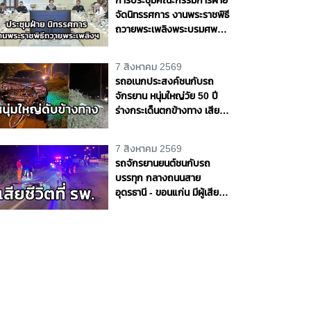
จัดนิทรรศการ งานพระราชพิธี
ถวายพระเพลิงพระบรมศพ
สมเด็จพระนางเจ้าสิริกิติ์
พระบรมราชินีนาถ พระบรม
7 สิงหาคม 2569
ราชชนนีพันปีหลวง
รถอเนกประสงค์ชนกับรถ
จักรยาน หนุ่มใหญ่วัย 50 ปี
ร่างกระเด็นตกข้างทาง เสีย
ชีวิตริมถนนสายบางขันธ์ -
หนองเสือ จ.ปทุมธานี
7 สิงหาคม 2569
รถจักรยานยนต์ชนกับรถ
บรรทุก กลางถนนสาย
อุดรธานี - ขอนแก่น มีผู้เสีย
ชีวิต 1 ราย จ.อุดรธานี