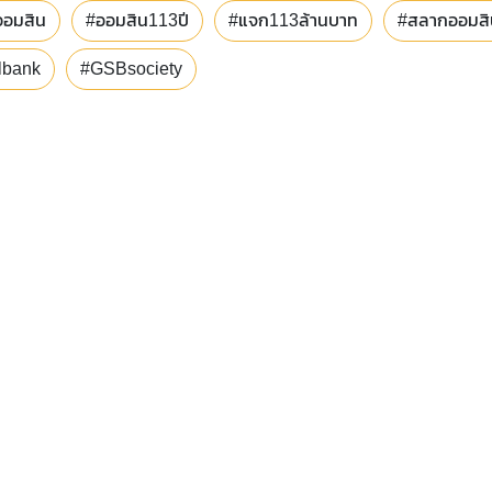
ออมสิน
#ออมสิน113ปี
#แจก113ล้านบาท
#สลากออมสิ
lbank
#GSBsociety