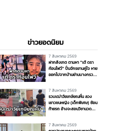
ข่าวยอดนิยม
7 สิงหาคม 2569
ฝากสังเกต ตามหา "เต้ ดรา
ก้อนไฟว์" ปั่นจักรยานคู่ใจ หาย
ออกไปจากบ้านย่านบางกรวย
แฟนสาวเห็นผิดปกติ รุดแจ้ง
ความหวั่นเกิดเหตุร้าย
7 สิงหาคม 2569
รวบเฒ่าวัยเกษียณหื่น ลวง
เยาวชนหญิง (เด็กพิเศษ) ซ้อน
ท้ายรถ อ้างจะสอนวิชานวด
ก่อนเลี้ยวเข้าโรงแรมกระทำ
ชำเรา กลางกรุง
7 สิงหาคม 2569
การประชุมคณะกรรมการฝ่าย