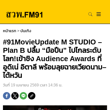
หน้าแรก
>
บันเทิง
#91MovieUpdate M STUDIO –
Plan B ปลื้ม “มือปืน” ไปไกลระดับ
โลก!เข้าชิง Audience Awards ที่
อูดิเน่ อิตาลี พร้อมลุยฉายเวียดนาม–
ไต้หวัน
วันที่ 19 เมษายน 2569 เวลา 14:36 น.