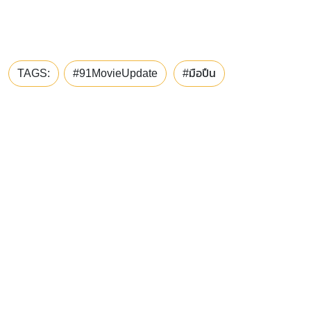
TAGS:
#91MovieUpdate
#มือปืน