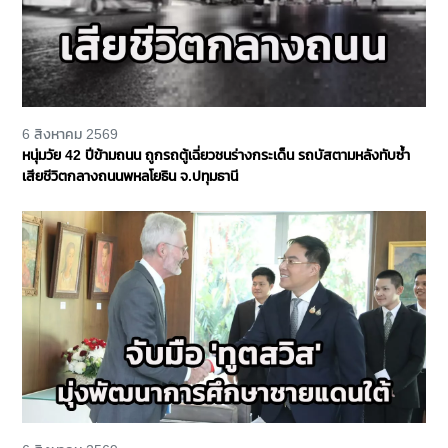
6 สิงหาคม 2569
หนุ่มวัย 42 ปีข้ามถนน ถูกรถตู้เฉี่ยวชนร่างกระเด็น รถบัสตามหลังทับซ้ำ
เสียชีวิตกลางถนนพหลโยธิน จ.ปทุมธานี