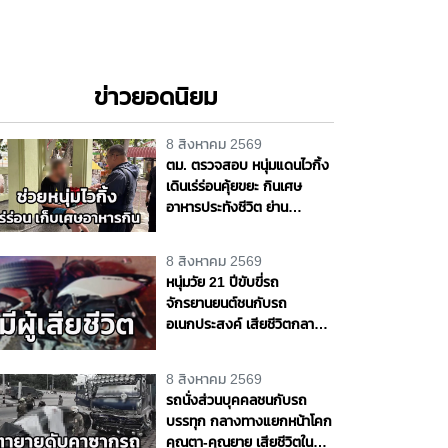
ข่าวยอดนิยม
8 สิงหาคม 2569
ตม. ตรวจสอบ หนุ่มแดนไวกิ้ง
เดินเร่ร่อนคุ้ยขยะ กินเศษ
อาหารประทังชีวิต ย่าน
ปากเกร็ด เตรียมส่งตัวกลับ
ประเทศ เจ้าตัวขอบคุณวัด ชาว
8 สิงหาคม 2569
บ้านช่วยเหลือ จ.นนทบุรี
หนุ่มวัย 21 ปีขับขี่รถ
จักรยานยนต์ชนกับรถ
อเนกประสงค์ เสียชีวิตกลาง
ถนนพุทธมณฑล สาย 4
จ.นครปฐม
8 สิงหาคม 2569
รถนั่งส่วนบุคคลชนกับรถ
บรรทุก กลางทางแยกหน้าโคก
คุณตา-คุณยาย เสียชีวิตใน