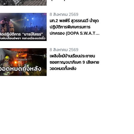
ซากรถ จ.พระนครศรีอยุธยา
8 สิงหาคม 2569
มท.2 พลพีร์ สุวรรณฉวี นำชุด
ปฏิบัติการพิเศษกรมการ
ปกครอง (DOPA S.W.A.T.)
เปิดปฏิบัติการ “บารมีโสธร”
บุกจับผับเถื่อนอัพยา กลาง
8 สิงหาคม 2569
เมืองแปดริ้ว เปิดถึงเช้า ไร้ใบ
เพลิงไหม้บ้านเรือนประชาชน
อนุญาต
ซอยกาญจนาภิเษก 9 เสียหาย
วอดหมดทั้งหลัง