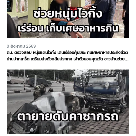
8 สิงหาคม 2569
ตม. ตรวจสอบ หนุ่มแดนไวกิ้ง เดินเร่ร่อนคุ้ยขยะ กินเศษอาหารประทังชีวิต
ย่านปากเกร็ด เตรียมส่งตัวกลับประเทศ เจ้าตัวขอบคุณวัด ชาวบ้านช่วย
เหลือ จ.นนทบุรี