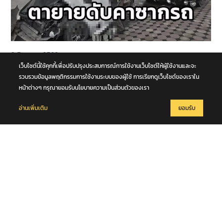
8 สิงหาคม 2569
รถนั่งส่วนบุคคลชนกับรถบรรทุก กลางทางแยกหน้าโคก คุณตา-คุณยาย
เว็บไซต์นี้ใช้คุกกี้เพื่อปรับปรุงประสบการณ์การใช้งานเว็บไซต์ให้ผู้ใช้งานและจะ
เสียชีวิตในซากรถ จ.พระนครศรีอยุธยา
รวบรวมข้อมูลพฤติกรรมการใช้งานระบบของผู้ใช้ การเรียกดูเว็บไซต์ของเราใน
หน้าต่างๆ กรุณายอมรับนโยบายความเป็นส่วนตัวของเรา
อ่านเพิ่มเติม
ยอมรับ
8 สิงหาคม 2569
มท.2 พลพีร์ สุวรรณฉวี นำชุดปฏิบัติการพิเศษกรมการปกครอง (DOPA