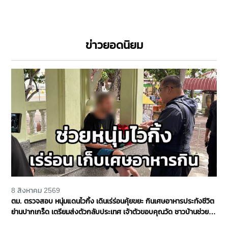
ข่าวยอดนิยม
8 สิงหาคม 2569
ตม. ตรวจสอบ หนุ่มแดนไวกิ้ง เดินเร่ร่อนคุ้ยขยะ กินเศษอาหารประทังชีวิต
ย่านปากเกร็ด เตรียมส่งตัวกลับประเทศ เจ้าตัวขอบคุณวัด ชาวบ้านช่วย
เหลือ จ.นนทบุรี