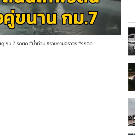
วัสดุ กม.7 รถติด #น้ำท่วม #รายงานจราจร #รถติด