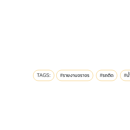
TAGS:
#รายงานจราจร
#รถติด
#น้