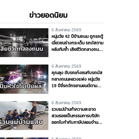
ข่าวยอดนิยม
6 สิงหาคม 2569
หนุ่มวัย 42 ปีข้ามถนน ถูกรถตู้
เฉี่ยวชนร่างกระเด็น รถบัสตาม
หลังทับซ้ำ เสียชีวิตกลางถนน
พหลโยธิน จ.ปทุมธานี
6 สิงหาคม 2569
คุณลุง ขับรถเก๋งชนกับรถบัส
กลางถนนหลวงแพ่ง หนุ่มวัย
19 ปีขี่รถจักรยานยนต์ตาม
หลังชนซ้ำเจ็บสาหัส กู้ชีพ -
กู้ภัยเร่งทำ CPR แต่ไม่เป็นผล
6 สิงหาคม 2569
รวบแม่บ้านทำความสะอาด
สวมรอยเป็นกรรมการบริษัท
ออกใบกำกับภาษีปลอมจำนวน
535 ฉบับ รัฐเสียหายกว่า 129
ล้านบาท