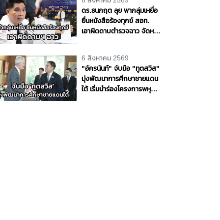
6 สิงหาคม 2569
ดร.ธนกฤต ลุย พากลุ่มเหยื่อ
ยื่นหนังสือร้องทุกข์ สอท.
เอาผิดดาบตำรวจฉาว จัดหนัก
ทุกข้อหา จี้ สตช. ฟันวินัยออก
จากราชการ
6 สิงหาคม 2569
"อัครนันท์" จับมือ "ทูตสวิส"
มุ่งพัฒนาการศึกษาชายแดน
ใต้ เริ่มนำร่องโครงการพหุ
ภาษา 9 ปี