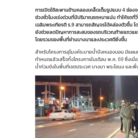
การเปิดใช้สะพานข้ามคลองเคล็ดเต็มรูปแบบ 4 ช่อง
ช่วงชั่วโมงเร่งด่วนที่มีปริมาณรถหนาแน่น ทำให้รถที่
เฉลิมพระเกียรติ ร.9 สามารถสัญจรได้คล่องตัวขึ้น โด
ยังช่วยลดปัญหาการสะสมของรถบริเวณท้ายแถวแยกศ
โดยรวมของพื้นที่ย่านบางนาและประเวศดียิ่งขึ้น
สำหรับโครงการอุโมงค์ระบายน้ำบึงหนองบอน มีแผน
กำหนดแล้วเสร็จทั้งโครงการในเดือน พ.ค. 69 ซึ่งเม
น้ำท่วมขังในพื้นที่เขตประเวศ บางนา พระโขนง และพื้น