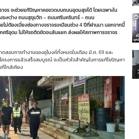
จราจร จะช่วยแก้ปัญหาคอขวดบนถนนอุดมสุขได้ โดยเฉพาะใน
วิ่งระหว่าง ถนนสุขุมวิท – ถนนศรีนครินทร์ – ถนน
ยไม่ต้องเบี่ยงช่องทางจราจรเหมือนช่วง 4 ปีที่ผ่านมา นอกจากนี้
รีอุดม ไม่ให้รถติดขัดจนล้นแยก ส่งผลให้สภาพการจราจร
ทดสอบการทำงานของอุโมงค์ทั้งหมดในเดือน มี.ค. 69 และ
ื่อโครงการแล้วเสร็จสมบูรณ์ จะเป็นหัวใจสำคัญในการแก้ไขปัญหา
ที่ใกล้เคียง