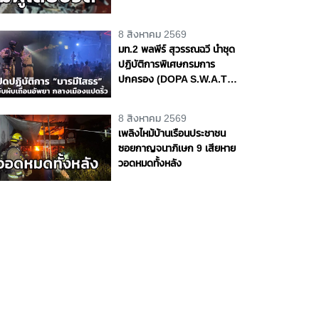
ถนนพุทธมณฑล สาย 4
จ.นครปฐม
8 สิงหาคม 2569
มท.2 พลพีร์ สุวรรณฉวี นำชุด
ปฏิบัติการพิเศษกรมการ
ปกครอง (DOPA S.W.A.T.)
เปิดปฏิบัติการ “บารมีโสธร”
บุกจับผับเถื่อนอัพยา กลาง
8 สิงหาคม 2569
เมืองแปดริ้ว เปิดถึงเช้า ไร้ใบ
เพลิงไหม้บ้านเรือนประชาชน
อนุญาต
ซอยกาญจนาภิเษก 9 เสียหาย
วอดหมดทั้งหลัง