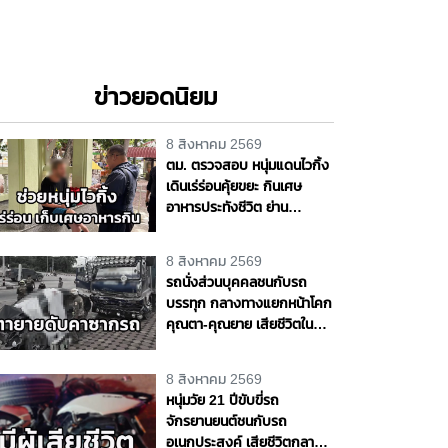
ข่าวยอดนิยม
8 สิงหาคม 2569
ตม. ตรวจสอบ หนุ่มแดนไวกิ้ง
เดินเร่ร่อนคุ้ยขยะ กินเศษ
อาหารประทังชีวิต ย่าน
ปากเกร็ด เตรียมส่งตัวกลับ
ประเทศ เจ้าตัวขอบคุณวัด ชาว
8 สิงหาคม 2569
บ้านช่วยเหลือ จ.นนทบุรี
รถนั่งส่วนบุคคลชนกับรถ
บรรทุก กลางทางแยกหน้าโคก
คุณตา-คุณยาย เสียชีวิตใน
ซากรถ จ.พระนครศรีอยุธยา
8 สิงหาคม 2569
หนุ่มวัย 21 ปีขับขี่รถ
จักรยานยนต์ชนกับรถ
อเนกประสงค์ เสียชีวิตกลาง