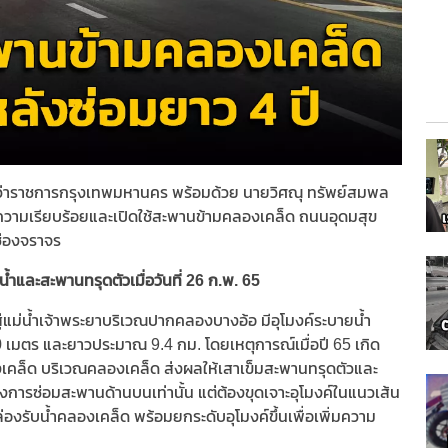
ุ์ ผู้ว่าราชการกรุงเทพมหานคร พร้อมด้วย นายวิศณุ ทรัพย์สมพล
ความเรียบร้อยและเปิดใช้สะพานข้ามคลองเคล็ด ถนนอุดมสุข
ช่องจราจร
้ำและสะพานทรุดตัวเมื่อวันที่ 26 ก.พ. 65
่แม่น้ำเจ้าพระยาบริเวณปากคลองบางอ้อ มีอุโมงค์ระบายน้ำ
เมตร และยาวประมาณ 9.4 กม. โดยเหตุการณ์เมื่อปี 65 เกิด
งเคล็ด บริเวณคลองเคล็ด ส่งผลให้เสาเข็มสะพานทรุดตัวและ
ียงการซ่อมสะพานด้านบนเท่านั้น แต่ต้องขุดเจาะอุโมงค์ในแนวเส้น
งรับน้ำคลองเคล็ด พร้อมยกระดับอุโมงค์ขึ้นเพื่อเพิ่มความ