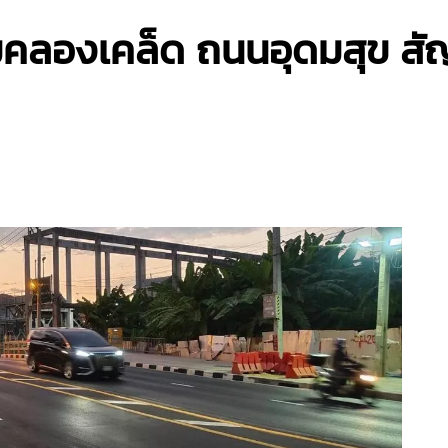
ามคลองเคล็ด ถนนอุดมสุข ส