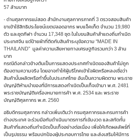
57 ล้านบาท
- ด่านศุลกากรแม่สอด สำนักงานศุลกากรภาคที่ 3 ตรวจสอบสินค้า
ขาเข้าใช้สิทธิประโยชน์เขตปลอดอากร พบแจ็คเก็ต จำนวน 19,980
ตัว และชุดกีฬา จำนวน 17,348 ชุด ในใบขนสินค้าสำแดงถิ่นกำเนิด
ประเทศจีน แต่ป้ายผ้าที่ติดกับสินค้าระบุข้อความ “MADE IN
THAILAND” มูลค่าความเสียหายทางเศรษฐกิจรวมกว่า 3 ล้าน
บาท
กรณีดังกล่าวข้างต้นเป็นการแสดงประเทศกำเนิดของสินค้าไม่ถูก
ต้องตามความจริง โดยอาจทำให้ผู้บริโภคเข้าใจผิดหรือหลงเชื่อว่า
สินค้านั้นผลิตหรือทำขึ้นในประเทศไทย อันเป็นความผิดตาม พระราช
บัญญัติห้ามนำของที่มีการแสดงกำเนิดเป็นเท็จเข้ามา พ.ศ. 2481
พระราชบัญญัติเครื่องหมายการค้า พ.ศ. 2534 และ พระราช
บัญญัติศุลกากร พ.ศ. 2560
อธิบดีกรมศุลกากร กล่าวเพิ่มเติมว่า กรมศุลกากรและกรมการค้า
ต่างประเทศ จะร่วมมือกันดำเนินมาตรการที่เข้มงวด และสกัดกั้น
สินค้าที่แสดงถิ่นกำเนิดเป็นเท็จอย่างต่อเนื่อง เพื่อให้เกิดผลลัพธ์ที่
เป็นรูปธรรม พร้อมปกป้องผู้ประกอบการไทย และส่งเสริมให้มีการ