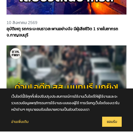
10 สิงหาคม 2569
อุบัติเหตุ รถกระบะชนราวสะพานอย่างจัง มีผู้เสียชีวิต 1 รายในซากรถ
จ.กาญจนบุรี
เว็บไซต์นี้ใช้คุกกี้เพื่อปรับปรุงประสบการณ์การใช้งานเว็บไซต์ให้ผู้ใช้งานและจะ
รวบรวมข้อมูลพฤติกรรมการใช้งานระบบของผู้ใช้ การเรียกดูเว็บไซต์ของเราใน
หน้าต่างๆ กรุณายอมรับนโยบายความเป็นส่วนตัวของเรา
10 สิงหาคม 2569
อ่านเพิ่มเติม
ยอมรับ
ด่วน! เหตุยิงกันภายในสำนักงานองค์การบริหารส่วนจังหวัดนนทบุรี