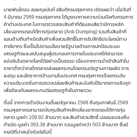
นายพันธ์ทอง ลอยกุลนันท์ อธิบดีกรมศุลกากร เปิดเผยว่า เมื่อวันที่
4 มีนาคม 2569 กรมศุลกากร ได้บูรณาการความร่วมมือกับกรมการ
ค้าต่างประเทศ ในการตรวจสอบสินค้าที่ต้องสงสัยว่ามีการหลีก
เลี่ยงอากรตอบโต้การทุ่มตลาด (Anti-Dumping) รวมถึงสินค้าที่
แอบอ้างถิ่นกำเนิดสินค้าเพื่อสวมสิทธิ์ในการรับสิทธิประโยชน์ทาง
ภาษีอากร ซึ่งเป็นไปตามนโยบายรัฐบาลด้านการปกป้องระบบ
เศรษฐกิจและสนับสนุนผู้ประกอบการภายในประเทศให้สามารถ
แข่งขันในตลาดโลกได้อย่างเป็นธรรม เนื่องจากการนำเข้าสินค้าใน
ราคาต่ำกว่ากลไกตลาดส่งผลกระทบโดยตรงต่อฐานการผลิต การ
ลงทุน และอัตราการจ้างงานในประเทศ กรมศุลกากรจึงยกระดับ
ความเข้มงวดในการตรวจปล่อยสินค้าและบังคับใช้มาตรการเชิงรุก
เพื่อป้องกันผลกระทบต่อเศรษฐกิจในภาพรวม
ทั้งนี้ จากการดำเนินงานตั้งแต่ตุลาคม 2568 ถึงกุมภาพันธ์ 2569
กรมศุลกากรสามารถจับกุมสินค้าหลีกเลี่ยงอากรตอบโต้การทุ่ม
ตลาด มูลค่า 109.92 ล้านบาท และสินค้าสวมสิทธิ์ ปลอมแปลงถิ่น
กำเนิด มูลค่า 393.36 ล้านบาท รวมมูลค่ากว่า 503 ล้านบาท ซึ่งมี
กรณีที่น่าสนใจดังต่อไปนี้