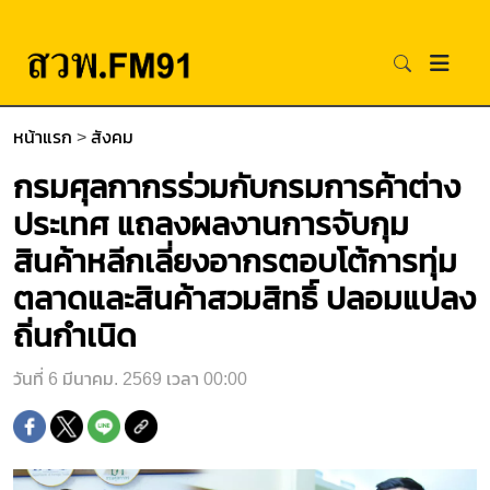
หน้าแรก
>
สังคม
กรมศุลกากรร่วมกับกรมการค้าต่าง
ประเทศ แถลงผลงานการจับกุม
สินค้าหลีกเลี่ยงอากรตอบโต้การทุ่ม
ตลาดและสินค้าสวมสิทธิ์ ปลอมแปลง
ถิ่นกำเนิด
วันที่ 6 มีนาคม. 2569 เวลา 00:00