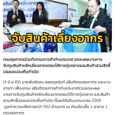
กรมศุลกากรร่วมกับกรมการค้าต่างประเทศ แถลงผลงานการ
จับกุมสินค้าหลีกเลี่ยงอากรตอบโต้การทุ่มตลาดและสินค้าสวมสิทธิ์
ปลอมแปลงถิ่นกำเนิด
(4 มี.ค.69) นายพันธ์ทอง ลอยกุลนันท์ อธิบดีกรมศุลกากร และนาง
อารดา เฟื่องทอง อธิบดีกรมการค้าต่างประเทศร่วมแถลงผล
งานการจับกุมสินค้าหลีกเลี่ยงอากรตอบโต้การทุ่มตลาด และสินค้า
สวมสิทธิ์ปลอมแปลงถิ่นกำเนิด ตั้งแต่ต้นปีงบประมาณ 2569
มูลค่าความเสียหายกว่า 503 ล้านบาท ณ ห้องโถงชั้น 1 อาคาร 1
กรมศุลกากร