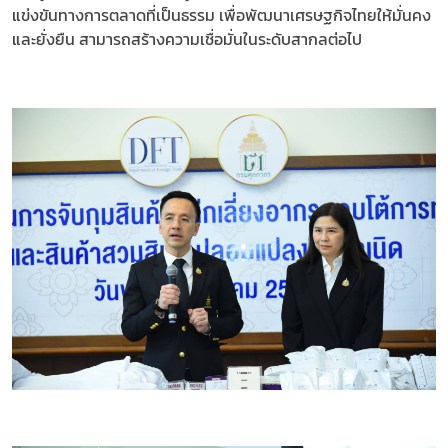
แข่งขันทางการตลาดที่เป็นธรรม เพื่อพัฒนาเศรษฐกิจไทยให้มั่นคง
และยั่งยืน สามารถสร้างความเชื่อมั่นในระดับสากลต่อไป