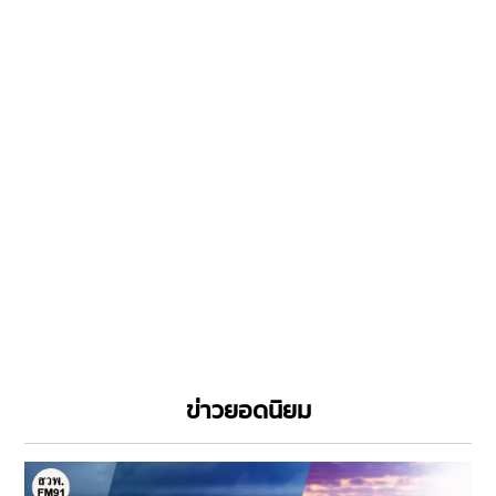
ข่าวยอดนิยม