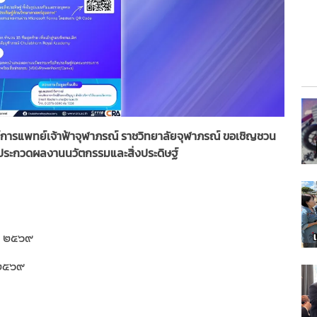
์การแพทย์เจ้าฟ้าจุฬาภรณ์ ราชวิทยาลัยจุฬาภรณ์ ขอเชิญชวน
ร ประกวดผลงานนวัตกรรมและสิ่งประดิษฐ์
ยน ๒๕๖๙
 ๒๕๖๙