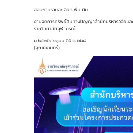
สอบถามรายละเอียดเพิ่มเติม
งานจัดการทรัพย์สินทางปัญญาสำนักบริหารวิจัยและ
ราชวิทยาลัยจุฬาภรณ์
๐ ๒๕๗๖ ๖๑๐๐ ต่อ ๗๒๒๘
(คุณคเชนทร์)