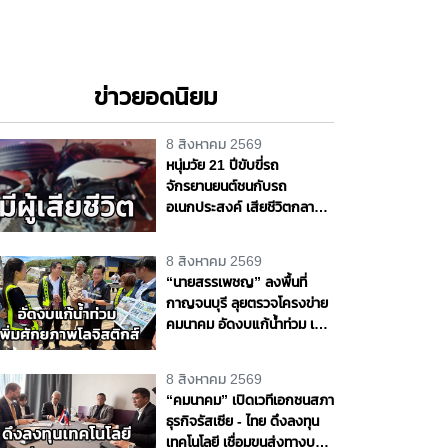
ข่าวยอดนิยม
8 สิงหาคม 2569
หนุ่มวัย 21 ปีขับขี่รถ
จักรยานยนต์ชนกับรถ
อเนกประสงค์ เสียชีวิตกลาง
ถนนพุทธมณฑล สาย 4
จ.นครปฐม
8 สิงหาคม 2569
“นายสรรเพชญ” ลงพื้นที่
กาญจนบุรี ลุยตรวจโครงข่าย
คมนาคม อัดงบแก้น้ำท่วม เพิ่ม
ศักยภาพโลจิสติกส์ สร้าง
โอกาสทางเศรษฐกิจ
8 สิงหาคม 2569
“คมนาคม” เปิดเวทีเอกชนสภา
ธุรกิจรัสเซีย - ไทย ดึงลงทุน
เทคโนโลยี เชื่อมขนส่งทางบก -