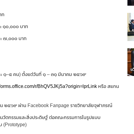
บาท
ละ ๑๐,๐๐๐ บาท
ลละ ๗,๐๐๐ บาท
ะ ๑–๕ คน) ตั้งแต่วันที่ ๑ – ๓๑ มีนาคม ๒๕๖๙
//forms.office.com/r/BhQV5JKj5a?origin=lprLink
หรือ สแกน
มษายน ๒๕๖๙ ผ่าน Facebook Fanpage ราชวิทยาลัยจุฬาภรณ์
านนวัตกรรมและสิ่งประดิษฐ์ ต่อคณะกรรมการในรูปแบบ
 (Prototype)