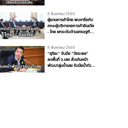
ราง - น้ำ - อากาศ หนุนไทยสู่
ศูนย์กลางโลจิสติกส์ภูมิภาค
8 สิงหาคม 2569
ผู้แทนการค้าไทย พบหารือกับ
คณะผู้บริหารหอการค้าอินเดีย
- ไทย ยกระดับด้านเศรษฐกิจ
การค้า และการลงทุนระหว่าง
ประเทศ
8 สิงหาคม 2569
“สุริยะ” จับมือ “วัชระพล”
ลงพื้นที่ จ.เลย สั่งเดินหน้า
พัฒนาลุ่มน้ำเลย รับมือน้ำท่วม
- น้ำแล้ง พร้อมขับเคลื่อน
โครงการพัฒนาแหล่งน้ำตาม
แนวพระราชดำริ หนุนความ
มั่นคงด้านน้ำให้ประชาชนและ
ภาคการเกษตร