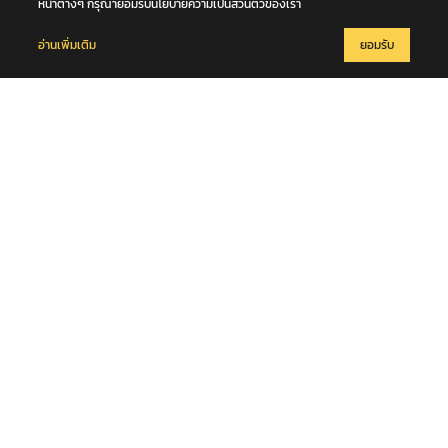
หน้าต่างๆ กรุณายอมรับนโยบายความเป็นส่วนตัวของเรา
อ่านเพิ่มเติม
ยอมรับ
6 สิงหาคม 2569
พี่ชาย "ฮลุน โซโล่" เผย การชันสูตรจากทางจอร์เจีย เก็บอวัยวะ และ เก็บ
DNA ไว้บางส่วน ส่วนสาเหตุการเสียชีวิตยังไม่ส่งมา