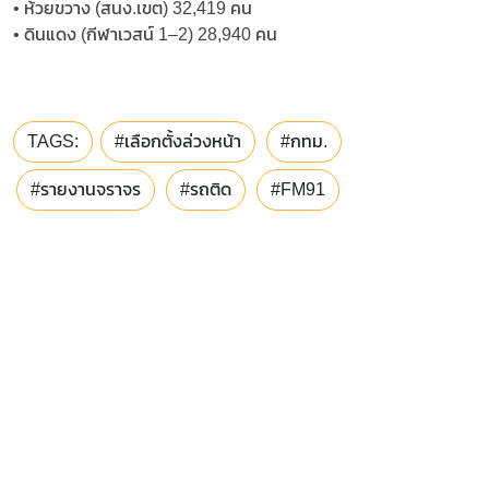
• ห้วยขวาง (สนง.เขต) 32,419 คน
• ดินแดง (กีฬาเวสน์ 1–2) 28,940 คน
TAGS:
#เลือกตั้งล่วงหน้า
#กทม.
#รายงานจราจร
#รถติด
#FM91