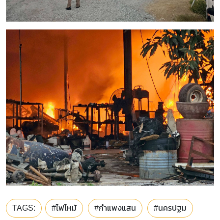
TAGS:
#ไฟไหม้
#กำแพงแสน
#นครปฐม