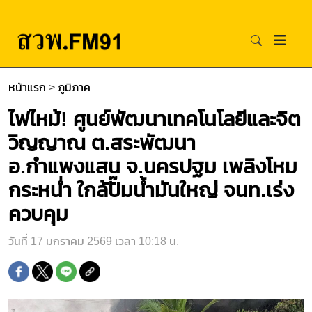
หน้าแรก
>
ภูมิภาค
ไฟไหม้! ศูนย์พัฒนาเทคโนโลยีและจิต
วิญญาณ ต.สระพัฒนา
อ.กำแพงแสน จ.นครปฐม เพลิงโหม
กระหน่ำ ใกล้ปั๊มน้ำมันใหญ่ จนท.เร่ง
ควบคุม
วันที่ 17 มกราคม 2569 เวลา 10:18 น.