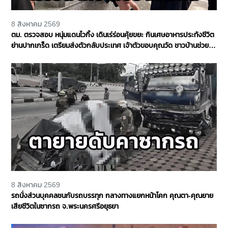
8 สิงหาคม 2569
ตม. ตรวจสอบ หนุ่มแดนไวกิ้ง เดินเร่ร่อนคุ้ยขยะ กินเศษอาหารประทังชีวิต
ย่านปากเกร็ด เตรียมส่งตัวกลับประเทศ เจ้าตัวขอบคุณวัด ชาวบ้านช่วย
เหลือ จ.นนทบุรี
8 สิงหาคม 2569
รถนั่งส่วนบุคคลชนกับรถบรรทุก กลางทางแยกหน้าโคก คุณตา-คุณยาย
เสียชีวิตในซากรถ จ.พระนครศรีอยุธยา