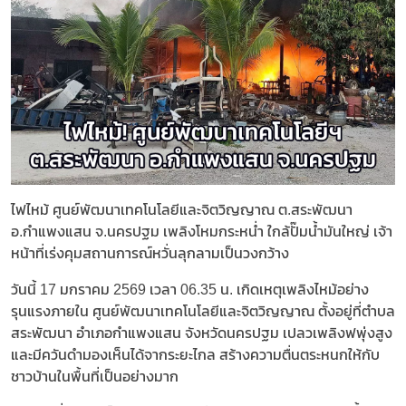
ไฟไหม้ ศูนย์พัฒนาเทคโนโลยีและจิตวิญญาณ ต.สระพัฒนา
อ.กำแพงแสน จ.นครปฐม เพลิงโหมกระหน่ำ ใกล้ปั๊มน้ำมันใหญ่ เจ้า
หน้าที่เร่งคุมสถานการณ์หวั่นลุกลามเป็นวงกว้าง
วันนี้ 17 มกราคม 2569 เวลา 06.35 น. เกิดเหตุเพลิงไหม้อย่าง
รุนแรงภายใน ศูนย์พัฒนาเทคโนโลยีและจิตวิญญาณ ตั้งอยู่ที่ตำบล
สระพัฒนา อำเภอกำแพงแสน จังหวัดนครปฐม เปลวเพลิงฟพุ่งสูง
และมีควันดำมองเห็นได้จากระยะไกล สร้างความตื่นตระหนกให้กับ
ชาวบ้านในพื้นที่เป็นอย่างมาก