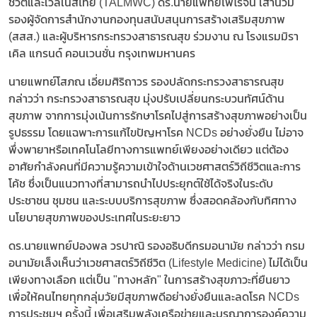
ชีวิตและเวลเนสไทย (TALMWC) ดร.นายแพทย์ไพโรจน์ เสาน่วม
รองผู้จัดการสำนักงานกองทุนสนับสนุนการสร้างเสริมสุขภาพ
(สสส.) และผู้บริหารกระทรวงสาธารณสุข ร่วมงาน ณ โรงแรมมิรา
เคิล แกรนด์ คอนเวนชั่น กรุงเทพมหานคร
นายแพทย์โสภณ เอี่ยมศิริถาวร รองปลัดกระทรวงสาธารณสุข
กล่าวว่า กระทรวงสาธารณสุข มุ่งปรับเปลี่ยนกระบวนทัศน์ด้าน
สุขภาพ จากการมุ่งเน้นการรักษาโรคไปสู่การสร้างสุขภาพอย่างเป็น
รูปธรรม โดยแฉพาะการแก้ไขปัญหาโรค NCDs อย่างยั่งยืน ไม่อาจ
พึ่งพายาหรือเทคโนโลยีทางการแพทย์เพียงอย่างเดียว แต่ต้อง
อาศัยกำลังคนที่มีความรู้ความเข้าใจด้านเวชศาสตร์วิถีชีวิตและการ
โค้ช ซึ่งเป็นแนวทางที่สามารถนำไปประยุกต์ใช้ได้จริงในระดับ
ประชาชน ชุมชน และระบบบริการสุขภาพ ซึ่งสอดคล้องกับทิศทาง
นโยบายสุขภาพของประเทศในระยะยาว
ดร.นายแพทย์ปองพล วรปาณิ รองอธิบดีกรมอนามัย กล่าวว่า กรม
อนามัยเล็งเห็นว่าเวชศาสตร์วิถีชีวิต (Lifestyle Medicine) ไม่ได้เป็น
เพียงทางเลือก แต่เป็น "ทางหลัก" ในการสร้างสุขภาวะที่ยืนยาว
เพื่อให้คนไทยทุกกลุ่มวัยมีสุขภาพดีอย่างยั่งยืนและลดโรค NCDs
การประชุมฯ ครั้งนี้ เพื่อเสริมพลังเครือข่ายและบูรณาการองค์ความ