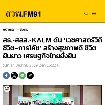
หน้าแรก
>
สังคม
สธ.-สสส.-KALM ดัน ‘เวชศาสตร์วิถี
ชีวิต–การโค้ช’ สร้างสุขภาพดี ชีวิต
ยืนยาว เศรษฐกิจไทยยั่งยืน
วันที่ 14 มกราคม 2569 เวลา 15:22 น.