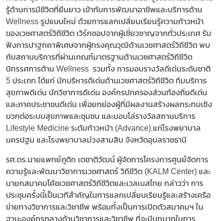
รู้ด้านการมีชีวิตที่ยืนยาว เข้ากับการพัฒนาอาชีพและบริการด้าน
Wellness รูปแบบใหม่ ด้วยการแลกเปลี่ยนเรียนรู้ความก้าวหน้า
ของเวชศาสตร์วิถีชีวิต เวิร์กชอปจากผู้เชี่ยวชาญจากทั่วประเทศ รับ
ฟังการปาฐกถาพิเศษจากผู้ทรงคุณวุฒิด้านเวชศาสตร์วิถีชีวิต พบ
กับสถานบริการที่ผ่านเกณฑ์มาตรฐานด้านเวชศาสตร์วิถีชีวิต
นิทรรศการด้าน Wellness รวมทั้ง การมอบรางวัลดีเด่นระดับชาติ
5 ประเภท ได้แก่ นักบริหารดีเด่นด้านเวชศาสตร์วิถีชีวิต ทีมบริการ
สุขภาพดีเด่น นักวิชาการดีเด่น องค์กรปกครองส่วนท้องถิ่นดีเด่น
และภาคประชาชนดีเด่น เพื่อยกย่องผู้ที่มีผลงานสร้างผลกระทบเชิง
บวกต่อระบบสุขภาพและชุมชน และมอบโล่รางวัลสถานบริการ
Lifestyle Medicine ระดับก้าวหน้า (Advance) แก่โรงพยาบาล
นครปฐม และโรงพยาบาลม่วงสามสิบ จังหวัดอุบลราชธานี
รศ.ดร.นายแพทย์ภูดิท เตชาติวัฒน์ ผู้จัดการโครงการศูนย์จัดการ
ความรู้และพัฒนาวิชาการเวชศาสตร์ วิถีชีวิต (KALM Center) และ
นายกสมาคมโค้ชเวชศาสตร์วิถีชีวิตและเวลเนสไทย กล่าวว่า การ
ประชุมครั้งนี้เป็นเวทีสำคัญในการแลกเปลี่ยนเรียนรู้และสร้างเครือ
ข่ายทางวิชาการและวิชาชีพ พร้อมทั้งเป็นการเปิดตัวสมาคมฯ ใน
ฐานะองค์กรกลางด้านวิชาการและวิชาชีพ ที่จะมีบทบาทในการ