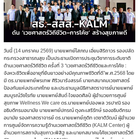
วันนี้ (14 มกราคม 2569) นายแพทย์โสภณ เอี่ยมสิริถาวร รองปลัด
กระทรวงสาธารณสุข เป็นประธานเปิดการประชุมวิชาการระดับชาติ
ด้านเวชศาสตร์วิถีชีวิต ครั้งที่ 3 “เวชศาสตร์วิถีชีวิตและการโค้ช :
จังหวะชีวิตเพื่ออายุที่ยืนยาวอย่างมีคุณภาพชีวิตที่ดี”พ.ศ.2568 โดย
มี ดร.นายแพทย์พรเทพ ศิริวนารังสรรค์ นายกสมาคมเวชศาสตร์
ป้องกันแห่งประเทศไทย และประธานมูลนิธิศาสตราจารย์นายแพทย์
สมบูรณ์วัชโรทัย นายแพทย์สันต์ ใจยอดศิลป์ ผู้อำนวยการศูนย์
สุขภาพ Wellness We care ดร.นายแพทย์ปองพล วรปาณิ รอง
อธิบดีกรมอนามัย นายแพทย์ปกรณ์ ตุงคะเสรีรักษ์ รองอธิบดีกรม
อนามัย รองศาสตราจารย์ ดร.นายแพทย์ภูดิท เตชาติวัฒน์ ผู้อำนวย
การศูนย์จัดการความรู้ด้านเวชศาสตร์วิถีชีวิต (KALM Center) ผู้
อำนวยการสถาบันสุขภาวะพิสิฐ และนายกสมาคมโค้ชเวชศาสตร์วิถี