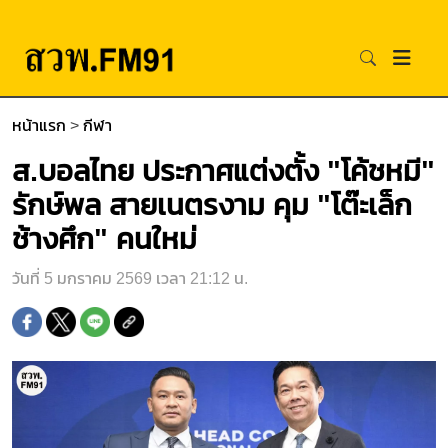
หน้าแรก
>
กีฬา
ส.บอลไทย ประกาศแต่งตั้ง "โค้ชหมี"
รักษ์พล สายเนตรงาม คุม "โต๊ะเล็ก
ช้างศึก" คนใหม่
วันที่ 5 มกราคม 2569 เวลา 21:12 น.