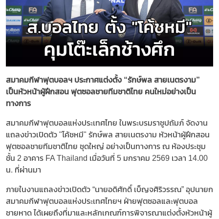
สมาคมกีฬาฟุตบอลฯ ประกาศแต่งตั้ง “รักษ์พล สายเนตรงาม”
เป็นหัวหน้าผู้ฝึกสอน ฟุตซอลชายทีมชาติไทย คนใหม่อย่างเป็น
ทางการ
สมาคมกีฬาฟุตบอลแห่งประเทศไทย ในพระบรมราชูปถัมภ์ จัดงาน
แถลงข่าวเปิดตัว "โค้ชหมี" รักษ์พล สายเนตรงาม หัวหน้าผู้ฝึกสอน
ฟุตซอลชายทีมชาติไทย ชุดใหญ่ อย่างเป็นทางการ ณ ห้องประชุม
ชั้น 2 อาคาร FA Thailand เมื่อวันที่ 5 มกราคม 2569 เวลา 14.00
น. ที่ผ่านมา
ภายในงานแถลงข่าวเปิดตัว “นายอดิศักดิ์ เบ็ญจศิริวรรณ” อุปนายก
สมาคมกีฬาฟุตบอลแห่งประเทศไทยฯ ฝ่ายฟุตซอลและฟุตบอล
ชายหาด ได้เผยถึงที่มาและหลักเกณฑ์การพิจารณาแต่งตั้งหัวหน้าผู้