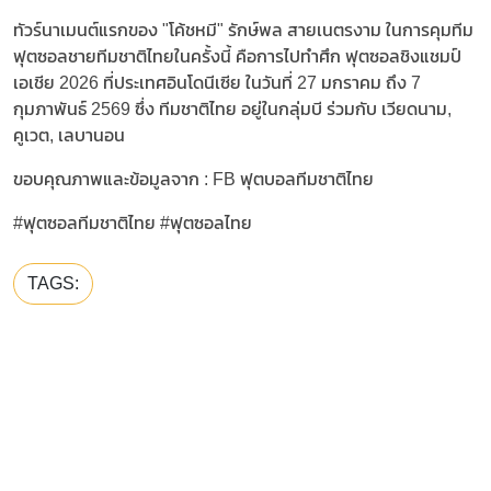
ทัวร์นาเมนต์แรกของ "โค้ชหมี" รักษ์พล สายเนตรงาม ในการคุมทีม
ฟุตซอลชายทีมชาติไทยในครั้งนี้ คือการไปทำศึก ฟุตซอลชิงแชมป์
เอเชีย 2026 ที่ประเทศอินโดนีเซีย ในวันที่ 27 มกราคม ถึง 7
กุมภาพันธ์ 2569 ซึ่ง ทีมชาติไทย อยู่ในกลุ่มบี ร่วมกับ เวียดนาม,
คูเวต, เลบานอน
ขอบคุณภาพและข้อมูลจาก : FB ฟุตบอลทีมชาติไทย
#ฟุตซอลทีมชาติไทย #ฟุตซอลไทย
TAGS: