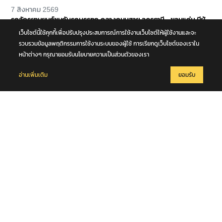
7 สิงหาคม 2569
รถจักรยานยนต์ชนกับรถบรรทุก กลางถนนสาย อุดรธานี - ขอนแก่น มีผู้
เสียชีวิต 1 ราย จ.อุดรธานี
เว็บไซต์นี้ใช้คุกกี้เพื่อปรับปรุงประสบการณ์การใช้งานเว็บไซต์ให้ผู้ใช้งานและจะ
รวบรวมข้อมูลพฤติกรรมการใช้งานระบบของผู้ใช้ การเรียกดูเว็บไซต์ของเราใน
หน้าต่างๆ กรุณายอมรับนโยบายความเป็นส่วนตัวของเรา
อ่านเพิ่มเติม
ยอมรับ
7 สิงหาคม 2569
ก.เกษตรฯ จับมือ มก. ลงนาม MOU พัฒนากำลังคนเกษตร เปิดโอกาส
เกษตรกร ทายาทเกษตรกร สะสมหน่วยกิต ต่อยอดสู่ปริญญา