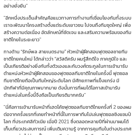
อย่างยั่งยืน"
"อีกหนึ่งประเด็นสำคัญคือแนวทางการทำงานที่เชื่อมโยงกันทั้งระบบ
เราจะพัฒนาโครงสร้างตั้งแต่ระดับเยาวชน ไปจนถึงทีมชุดใหญ่ เพื่อ
สร้างความต่อเนื่อง อัตลักษณ์ที่ชัดเจน และเสริมความพร้อมของทีม
ชาติไทยในระยะยาว"
ทางด้าน “รักษ์พล สายเนตรงาม” หัวหน้าผู้ฝึกสอนฟุตซอลชายทีม
ชาติไทยคนใหม่ ได้กล่าวว่า “สวัสดีครับ ผมรู้สึกดีใจ ภาคภูมิใจ และ
เป็นเกียรติอย่างยิ่งกับทั้งตัวเองและกับวงศ์ตระกูลในการเข้ามารับ
ตำแหน่งหัวหน้าผู้ฝึกสอนของฟุตซอลทีมชาติไทยในครั้งนี้ ฟุตซอล
ทีมชาติไทยถือเป็นทีมใหญ่ระดับโลก มีศักยภาพที่แข็งแกร่ง มี
นักกีฬาที่มีคุณภาพมากมาย ดังนั้นการที่ผมได้โอกาสเข้ามารับ
ตำแหน่งในครั้งนี้จึงถือเป็นเกียรติมากครับ"
"นี่คือการเข้ามารับหน้าที่เฮดโค้ชฟุตซอลทีมชาติไทยครั้งที่ 2 ของผม
ต่อจากครั้งแรกที่เคยทำหน้าที่นี้ในการพาทีมไปเล่นฟุตซอลชิงแชมป์
โลก ที่ประเทศลิทัวเนีย เมื่อปี 2021 ซึ่งตลอดหลายปีที่ผ่านมาผมได้
เก็บเกี่ยวประสบการณ์ เพิ่มเติมความรู้ จากการคุมทีมในต่างประเทศ