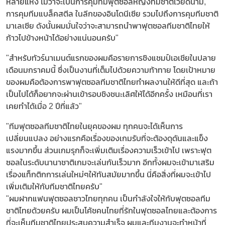
หลายแห่ง ไม่ว่าจะเป็นการคุมทีมฟุตซอลหญิงทีมชาติเวียดนาม,
การคุมทีมแบล็คสตีล ในลีกของอินโดนีเซีย รวมไปถึงการคุมทีมชาติ
มาเลเซีย ดังนั้นผมมั่นใจว่าจะสามารถนำพาฟุตซอลทีมชาติไทยให้
ก้าวไปข้างหน้าได้อย่างแน่นอนครับ"
"สำหรับทัวร์นาเมนต์แรกของผมคือรายการชิงแชมป์เอเชียในปลาย
เดือนมกราคมนี้ ซึ่งเป็นงานที่เต็มไปด้วยความท้าทาย โดยเป้าหมาย
ของผมคือต้องการพาฟุตซอลทีมชาติไทยทำผลงานให้ดีที่สุด และถ้า
เป็นไปได้ก็อยากจะผ่านเข้ารอบชิงชนะเลิศให้ได้อีกครั้ง เหมือนที่เรา
เคยทำได้เมื่อ 2 ปีที่แล้ว"
"ทีมฟุตซอลทีมชาติไทยในยุคของผม ทุกคนจะได้เห็นการ
เปลี่ยนแปลง อย่างแรกคือเรื่องของเกมรับที่จะต้องดุดันและแข็ง
แรงมากขึ้น ส่วนเกมรุกก็จะเพิ่มเติมเรื่องความเร็วเข้าไป เพราะฟุต
ซอลในระดับนานาชาติเกมจะเล่นกันเร็วมาก อีกทั้งผมจะเข้ามาเสริม
เรื่องแท็กติกการเล่นใหม่ๆให้ทันสมัยมากขึ้น นี่คือสิ่งที่ผมจะเข้าไป
เพิ่มเติมให้กับทีมชาติไทยครับ"
"ผมฝากแฟนฟุตซอลชาวไทยทุกคน เป็นกำลังใจให้กับฟุตซอลทีม
ชาติไทยด้วยครับ ผมเป็นโค้ชคนไทยที่รักในฟุตซอลไทยและต้องการ
ที่จะเห็นทีมชาติไทยประสบความสำเร็จ ผมและทีมงานจะทำหน้าที่