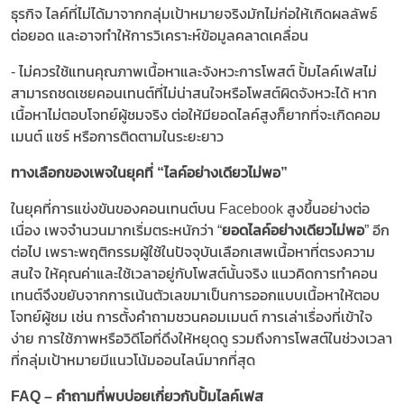
ธุรกิจ ไลค์ที่ไม่ได้มาจากกลุ่มเป้าหมายจริงมักไม่ก่อให้เกิดผลลัพธ์
ต่อยอด และอาจทำให้การวิเคราะห์ข้อมูลคลาดเคลื่อน​
​​- ไม่ควรใช้แทนคุณภาพเนื้อหาและจังหวะการโพสต์ ปั้มไลค์เฟสไม่
สามารถชดเชยคอนเทนต์ที่ไม่น่าสนใจหรือโพสต์ผิดจังหวะได้ หาก
เนื้อหาไม่ตอบโจทย์ผู้ชมจริง ต่อให้มียอดไลค์สูงก็ยากที่จะเกิดคอม
เมนต์ แชร์ หรือการติดตามในระยะยาว​
ทางเลือกของเพจในยุคที่ “ไลค์อย่างเดียวไม่พอ”
​
​​ในยุคที่การแข่งขันของคอนเทนต์บน Facebook สูงขึ้นอย่างต่อ
เนื่อง เพจจำนวนมากเริ่มตระหนักว่า “​​
ยอดไลค์อย่างเดียวไม่พอ
​​” อีก
ต่อไป เพราะพฤติกรรมผู้ใช้ในปัจจุบันเลือกเสพเนื้อหาที่ตรงความ
สนใจ ให้คุณค่าและใช้เวลาอยู่กับโพสต์นั้นจริง แนวคิดการทำคอน
เทนต์จึงขยับจากการเน้นตัวเลขมาเป็นการออกแบบเนื้อหาให้ตอบ
โจทย์ผู้ชม เช่น การตั้งคำถามชวนคอมเมนต์ การเล่าเรื่องที่เข้าใจ
ง่าย การใช้ภาพหรือวิดีโอที่ดึงให้หยุดดู รวมถึงการโพสต์ในช่วงเวลา
ที่กลุ่มเป้าหมายมีแนวโน้มออนไลน์มากที่สุด​
FAQ – คำถามที่พบบ่อยเกี่ยวกับปั้มไลค์เฟส
​