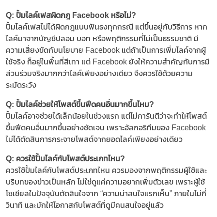
Q: ปั้มไลค์เฟสผิดกฎ Facebook หรือไม่?
ปั้มไลค์เฟสไม่ได้ผิดกฎแบบฟันธงทุกกรณี แต่ขึ้นอยู่กับวิธีการ หาก
ไลค์มาจากบัญชีปลอม บอท หรือพฤติกรรมที่ไม่เป็นธรรมชาติ มี
ความเสี่ยงขัดกับนโยบาย Facebook แต่ถ้าเป็นการเพิ่มไลค์จากผู้
ใช้จริง ก็อยู่ในพื้นที่สีเทา แต่ Facebook ยังให้ความสำคัญกับการมี
ส่วนร่วมจริงมากกว่าไลค์เพียงอย่างเดียว จึงควรใช้ด้วยความ
ระมัดระวัง​
Q: ปั้มไลค์ช่วยให้โพสต์ขึ้นฟีดคนอื่นมากขึ้นไหม?
ปั้มไลค์อาจช่วยได้เล็กน้อยในช่วงแรก แต่ไม่การันตีว่าจะทำให้โพสต์
ขึ้นฟีดคนอื่นมากขึ้นอย่างชัดเจน เพราะอัลกอริทึมของ Facebook
ไม่ได้ตัดสินการกระจายโพสต์จากยอดไลค์เพียงอย่างเดียว​
Q: ควรใช้ปั้มไลค์กับโพสต์ประเภทไหน?
​ควรใช้ปั้มไลค์กับโพสต์ประเภทไหน ควรมองจากพฤติกรรมผู้ใช้และ
บริบทของข่าวเป็นหลัก ไม่ใช่ดูแค่ความอยากเพิ่มตัวเลข เพราะผู้ใช้
โซเชียลในปัจจุบันตัดสินใจจาก “ความน่าสนใจแรกเห็น” ภายในไม่กี่
วินาที และมักให้โอกาสกับโพสต์ที่ดูมีคนสนใจอยู่แล้ว​