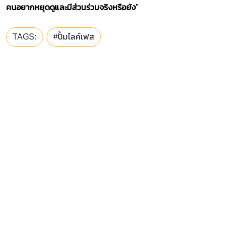
คนอยากหยุดดูและมีส่วนร่วมจริงหรือยัง
​”
TAGS:
#​​ปั้มไลค์เฟส