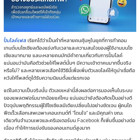
ปั้มไลค์เฟส
เรียกได้ว่าเป็นคำที่หลายคนคุ้นหูในยุคที่การทำคอน
เทนต์บนโซเชียลต้องแข่งกับเวลาและความสนใจของผู้ใช้งานบนโซ
เชียลมากมาย แลบะหลายคนมักมีคำถามเกี่ยวกับการปั้มไลค์
แน่นอนว่ามันคือตัวช่วยให้โพสต์นั้นๆ มีความเข้าตาคนมากขึ้นจริง
หรือไม่? และหลายเพจเลือกใช้วิธีนี้เพื่อเพิ่มตัวเลขไลค์ให้ดูน่าเชื่อถือ
หวังให้โพสต์ดูได้รับความนิยมตั้งแต่แรกเจอ​
​​แต่ในความเป็นจริงนั้น ตัวเลขเหล่านี้ส่งผลต่อการมองเห็นในระบบ
ของแพลตฟอร์มมากน้อยแค่ไหน แน่นอนว่ายังต้องคิดเป็นอย่างดี
ปัจจุบันพฤติกรรมผู้ใช้โซเชียลมีเดียเปลี่ยนไปอย่างชัดเจน ผู้คนไถ
ฟีดเร็วเลือกเสพเฉพาะคอนเทนต์ที่ “โดนใจ” และมีคุณค่า ขณะ
เดียวกันจำนวนเพจและครีเอเตอร์บน Facebook ก็เพิ่มขึ้นอย่างต่อ
เนื่อง ทำให้การแข่งขันของคอนเทนต์สูงมาก​