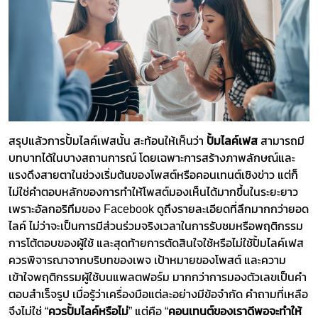
สรุปแล้วการปั้มไลค์เฟสนั้น สะท้อนให้เห็นว่า ​
ปั้มไลค์เฟส
​​ สามารถมี
บทบาทได้ในบางสถานการณ์ โดยเฉพาะการสร้างภาพลักษณ์และ
แรงดึงสายตาในช่วงเริ่มต้นของโพสต์หรือคอนเทนต์เชิงข่าว แต่ก็
ไม่ใช่คำตอบหลักของการทำให้โพสต์มองเห็นได้มากขึ้นในระยะยาว
เพราะอัลกอริทึมของ Facebook ดูถึงรายละเอียดที่ลึกมากกว่ายอด
ไลค์ ไม่ว่าจะเป็นการมีส่วนร่วมจริงเวลาในการรับชมหรือพฤติกรรม
การโต้ตอบของผู้ใช้ และสุดท้ายการตัดสินใจใช้หรือไม่ใช้ปั้มไลค์เฟส
ควรพิจารณาจากบริบทของเพจ เป้าหมายของโพสต์ และความ
เข้าใจพฤติกรรมผู้ใช้บนแพลตฟอร์ม มากกว่าการมองตัวเลขเป็นคำ
ตอบสำเร็จรูป เมื่อรู้ว่าเครื่องมือแต่ละอย่างมีข้อจำกัด คำถามที่เหลือ
จึงไม่ใช่ “​​
ควรปั้มไลค์หรือไม่
​​” แต่คือ “​​
คอนเทนต์ของเราดีพอจะทำให้