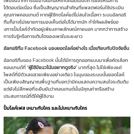
เพิ่มขึ้นจากการปั้มอาจไม่ก่อให้เกิดคอมเมนต์การแชร์หรือการ
โต้ตอบต่อเนื่อง ซึ่งเป็นสัญญาณสำคัญที่แพลตฟอร์มใช้ประเมิน
คุณภาพคอนเทนต์ หากผู้ใช้กดไลค์แต่ไม่สนใจเนื้อหา ระบบอัลกอริ
ทึมก็อาจไม่ขยายการมองเห็นต่อไปได้มากนัก ทำให้ผลลัพธ์ขอ
งการปั้มไลค์จำกัดอยู่เพียงภาพลักษณ์ภายนอก มากกว่าการสร้าง
การรับรู้หรือการเติบโตของเพจในระยะยาว​
อัลกอริทึม Facebook มองยอดไลค์อย่างไร เมื่อเทียบกับปัจจัยอื่น
​
​​อัลกอริทึมของ Facebook นั้นได้มีการถูกออกแบบมาเพื่อคัดเลือก
คอนเทนต์ที่ “​​
ผู้ใช้มีแนวโน้มอยากดูจริง
​​” มากที่สุด ไม่ใช่เพียงแค่
โพสต์ที่มีตัวเลขสวยเพียงอย่างเดียว ในมุมของระบบนั้นยอดไลค์
เป็นเพียงสัญญาณพื้นฐานที่บอกว่ามีคนแสดงความสนใจระดับต้น
แต่ยังไม่ลึกพอที่จะยืนยันว่าคอนเทนต์นั้นมีคุณค่าหรือสร้าง
ประสบการณ์ที่ดีให้ผู้ใช้งาน ​
ปั้มไลค์เฟส เหมาะกับใคร และไม่เหมาะกับใคร