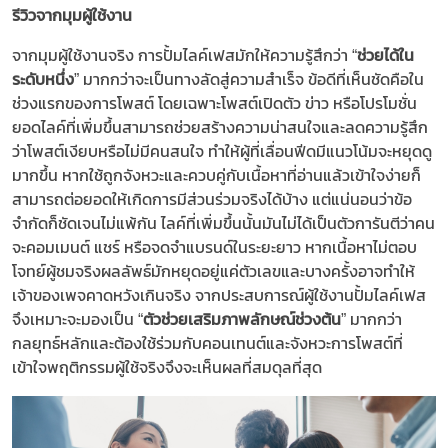
รีวิวจากมุมผู้ใช้งาน
​
จากมุมผู้ใช้งานจริง การปั้มไลค์เฟสมักให้ความรู้สึกว่า “​
ช่วยได้ใน
ระดับหนึ่ง
​​” มากกว่าจะเป็นทางลัดสู่ความสำเร็จ ข้อดีที่เห็นชัดคือใน
ช่วงแรกของการโพสต์ โดยเฉพาะโพสต์เปิดตัว ข่าว หรือโปรโมชั่น
ยอดไลค์ที่เพิ่มขึ้นสามารถช่วยสร้างความน่าสนใจและลดความรู้สึก
ว่าโพสต์เงียบหรือไม่มีคนสนใจ ทำให้ผู้ที่เลื่อนฟีดมีแนวโน้มจะหยุดดู
มากขึ้น หากใช้ถูกจังหวะและควบคู่กับเนื้อหาที่อ่านแล้วเข้าใจง่ายก็
สามารถต่อยอดให้เกิดการมีส่วนร่วมจริงได้บ้าง แต่แน่นอนว่าข้อ
จำกัดก็ชัดเจนไม่แพ้กัน ไลค์ที่เพิ่มขึ้นนั้นมันไม่ได้เป็นตัวการันตีว่าคน
จะคอมเมนต์ แชร์ หรือจดจำแบรนด์ในระยะยาว หากเนื้อหาไม่ตอบ
โจทย์ผู้ชมจริงผลลัพธ์มักหยุดอยู่แค่ตัวเลขและบางครั้งอาจทำให้
เจ้าของเพจคาดหวังเกินจริง จากประสบการณ์ผู้ใช้งานปั้มไลค์เฟส
จึงเหมาะจะมองเป็น “​​
ตัวช่วยเสริมภาพลักษณ์ช่วงต้น
​​” มากกว่า
กลยุทธ์หลักและต้องใช้ร่วมกับคอนเทนต์และจังหวะการโพสต์ที่
เข้าใจพฤติกรรมผู้ใช้จริงจึงจะเห็นผลที่สมดุลที่สุด​