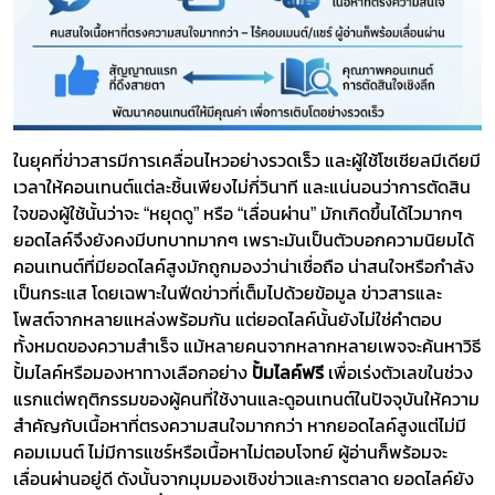
​​ในยุคที่ข่าวสารมีการเคลื่อนไหวอย่างรวดเร็ว และผู้ใช้โซเชียลมีเดียมี
เวลาให้คอนเทนต์แต่ละชิ้นเพียงไม่กี่วินาที และแน่นอนว่าการตัดสิน
ใจของผู้ใช้นั้นว่าจะ “หยุดดู” หรือ “เลื่อนผ่าน” มักเกิดขึ้นได้ไวมากๆ
ยอดไลค์จึงยังคงมีบทบาทมากๆ เพราะมันเป็นตัวบอกความนิยมได้
คอนเทนต์ที่มียอดไลค์สูงมักถูกมองว่าน่าเชื่อถือ น่าสนใจหรือกำลัง
เป็นกระแส โดยเฉพาะในฟีดข่าวที่เต็มไปด้วยข้อมูล ข่าวสารและ
โพสต์จากหลายแหล่งพร้อมกัน แต่ยอดไลค์นั้นยังไม่ใช่คำตอบ
ทั้งหมดของความสำเร็จ แม้หลายคนจากหลากหลายเพจจะค้นหาวิธี
ปั้มไลค์หรือมองหาทางเลือกอย่าง ​​
ปั้มไลค์ฟรี
​​ เพื่อเร่งตัวเลขในช่วง
แรกแต่พฤติกรรมของผู้คนที่ใช้งานและดูอนเทนต์ในปัจจุบันให้ความ
สำคัญกับเนื้อหาที่ตรงความสนใจมากกว่า หากยอดไลค์สูงแต่ไม่มี
คอมเมนต์ ไม่มีการแชร์หรือเนื้อหาไม่ตอบโจทย์ ผู้อ่านก็พร้อมจะ
เลื่อนผ่านอยู่ดี ดังนั้นจากมุมมองเชิงข่าวและการตลาด ยอดไลค์ยัง