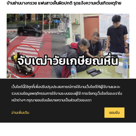
บ้านย่านบางกรวย แฟนสาวเห็นผิดปกติ รุดแจ้งความหวั่นเกิดเหตุร้าย
7 สิงหาคม 2569
เว็บไซต์นี้ใช้คุกกี้เพื่อปรับปรุงประสบการณ์การใช้งานเว็บไซต์ให้ผู้ใช้งานและจะ
รวบเฒ่าวัยเกษียณหื่น ลวงเยาวชนหญิง (เด็กพิเศษ) ซ้อนท้ายรถ อ้างจะ
รวบรวมข้อมูลพฤติกรรมการใช้งานระบบของผู้ใช้ การเรียกดูเว็บไซต์ของเราใน
สอนวิชานวด ก่อนเลี้ยวเข้าโรงแรมกระทำชำเรา กลางกรุง
หน้าต่างๆ กรุณายอมรับนโยบายความเป็นส่วนตัวของเรา
อ่านเพิ่มเติม
ยอมรับ