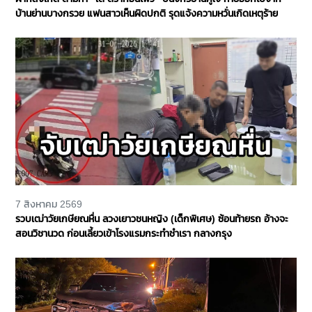
บ้านย่านบางกรวย แฟนสาวเห็นผิดปกติ รุดแจ้งความหวั่นเกิดเหตุร้าย
7 สิงหาคม 2569
รวบเฒ่าวัยเกษียณหื่น ลวงเยาวชนหญิง (เด็กพิเศษ) ซ้อนท้ายรถ อ้างจะ
สอนวิชานวด ก่อนเลี้ยวเข้าโรงแรมกระทำชำเรา กลางกรุง