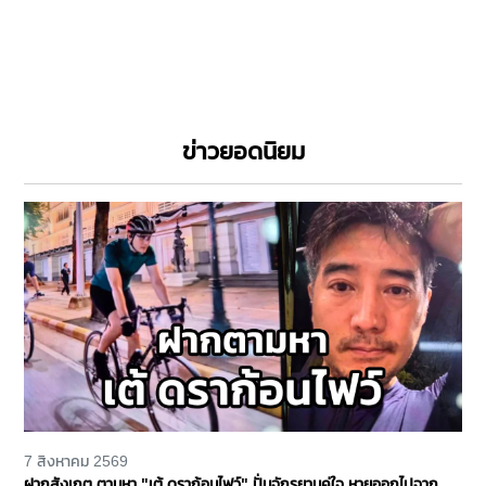
ข่าวยอดนิยม
7 สิงหาคม 2569
ฝากสังเกต ตามหา "เต้ ดราก้อนไฟว์" ปั่นจักรยานคู่ใจ หายออกไปจาก