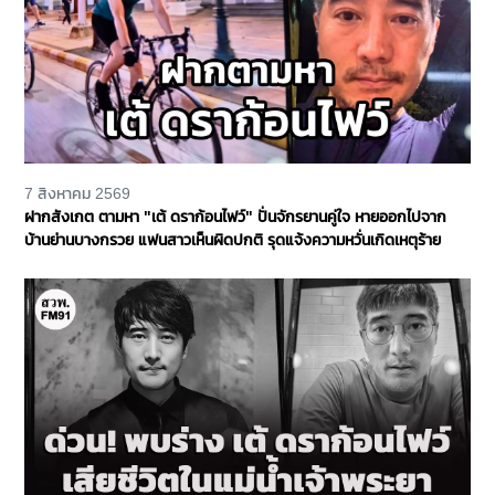
7 สิงหาคม 2569
ฝากสังเกต ตามหา "เต้ ดราก้อนไฟว์" ปั่นจักรยานคู่ใจ หายออกไปจาก
บ้านย่านบางกรวย แฟนสาวเห็นผิดปกติ รุดแจ้งความหวั่นเกิดเหตุร้าย