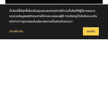
7 สิงหาคม 2569
เว็บไซต์นี้ใช้คุกกี้เพื่อปรับปรุงประสบการณ์การใช้งานเว็บไซต์ให้ผู้ใช้งานและจะ
สุดเศร้า! พบร่าง "เต้ ดราก้อนไฟว์" เสียชีวิตในแม่น้ำเจ้าพระยา
รวบรวมข้อมูลพฤติกรรมการใช้งานระบบของผู้ใช้ การเรียกดูเว็บไซต์ของเราใน
หน้าต่างๆ กรุณายอมรับนโยบายความเป็นส่วนตัวของเรา
อ่านเพิ่มเติม
ยอมรับ
7 สิงหาคม 2569
รวบเฒ่าวัยเกษียณหื่น ลวงเยาวชนหญิง (เด็กพิเศษ) ซ้อนท้ายรถ อ้างจะ
สอนวิชานวด ก่อนเลี้ยวเข้าโรงแรมกระทำชำเรา กลางกรุง