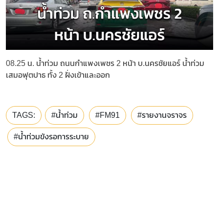
08.25 น. น้ำท่วม ถนนกำแพงเพชร 2 หน้า บ.นครชัยแอร์ น้ำท่วม
เสมอฟุตปาธ ทั้ง 2 ฝั่งเข้าและออก
TAGS:
#น้ำท่วม
#FM91
#รายงานจราจร
#น้ำท่วมขังรอการระบาย