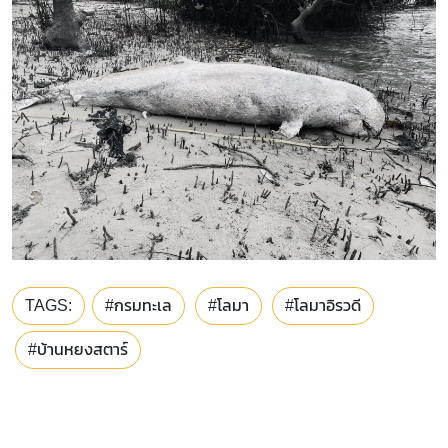
TAGS:
#กรมทะเล
#โลมา
#โลมาอิรวดี
#บ้านหยงสตาร์