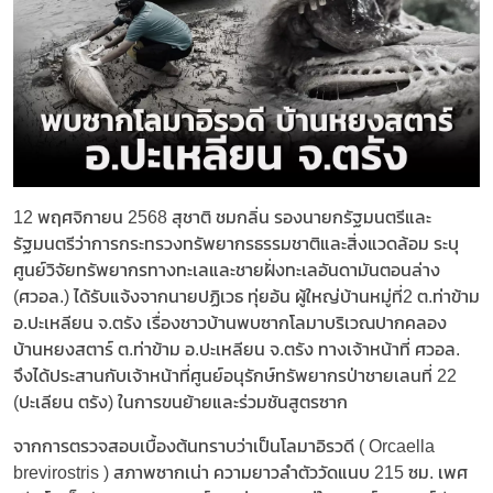
12 พฤศจิกายน 2568 สุชาติ ชมกลิ่น รองนายกรัฐมนตรีและ
รัฐมนตรีว่าการกระทรวงทรัพยากรธรรมชาติและสิ่งแวดล้อม ระบุ
ศูนย์วิจัยทรัพยากรทางทะเลและชายฝั่งทะเลอันดามันตอนล่าง
(ศวอล.) ได้รับแจ้งจากนายปฏิเวธ ทุ่ยอ้น ผู้ใหญ่บ้านหมู่ที่2 ต.ท่าข้าม
อ.ปะเหลียน จ.ตรัง เรื่องชาวบ้านพบซากโลมาบริเวณปากคลอง
บ้านหยงสตาร์ ต.ท่าข้าม อ.ปะเหลียน จ.ตรัง ทางเจ้าหน้าที่ ศวอล.
จึงได้ประสานกับเจ้าหน้าที่ศูนย์อนุรักษ์ทรัพยากรป่าชายเลนที่ 22
(ปะเลียน ตรัง) ในการขนย้ายและร่วมชันสูตรซาก
จากการตรวจสอบเบื้องต้นทราบว่าเป็นโลมาอิรวดี ( Orcaella
brevirostris ) สภาพซากเน่า ความยาวลำตัววัดแนบ 215 ซม. เพศ