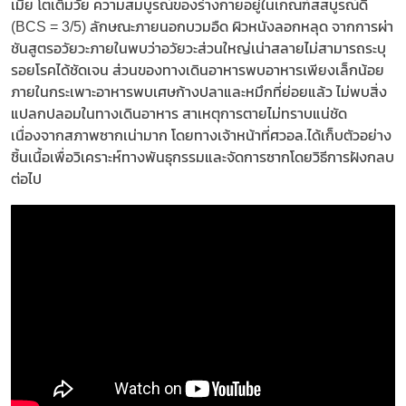
เมีย โตเต็มวัย ความสมบูรณ์ของร่างกายอยู่ในเกณฑ์สสบูรณ์ดี
(BCS = 3/5) ลักษณะภายนอกบวมอืด ผิวหนังลอกหลุด จากการผ่า
ชันสูตรอวัยวะภายในพบว่าอวัยวะส่วนใหญ่เน่าสลายไม่สามารถระบุ
รอยโรคได้ชัดเจน ส่วนของทางเดินอาหารพบอาหารเพียงเล็กน้อย
ภายในกระเพาะอาหารพบเศษก้างปลาและหมึกที่ย่อยแล้ว ไม่พบสิ่ง
แปลกปลอมในทางเดินอาหาร สาเหตุการตายไม่ทราบแน่ชัด
เนื่องจากสภาพซากเน่ามาก โดยทางเจ้าหน้าที่ศวอล.ได้เก็บตัวอย่าง
ชิ้นเนื้อเพื่อวิเคราะห์ทางพันธุกรรมและจัดการซากโดยวิธีการฝังกลบ
ต่อไป