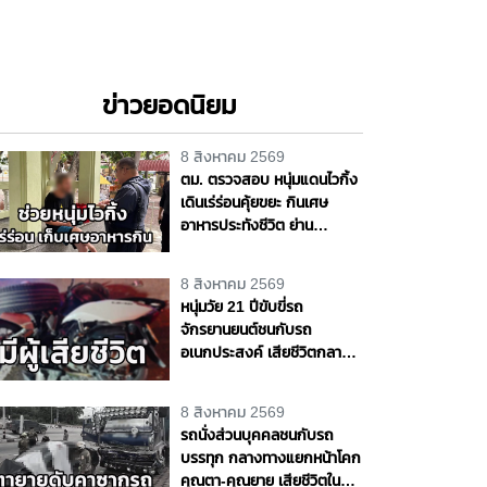
ข่าวยอดนิยม
8 สิงหาคม 2569
ตม. ตรวจสอบ หนุ่มแดนไวกิ้ง
เดินเร่ร่อนคุ้ยขยะ กินเศษ
อาหารประทังชีวิต ย่าน
ปากเกร็ด เตรียมส่งตัวกลับ
ประเทศ เจ้าตัวขอบคุณวัด ชาว
8 สิงหาคม 2569
บ้านช่วยเหลือ จ.นนทบุรี
หนุ่มวัย 21 ปีขับขี่รถ
จักรยานยนต์ชนกับรถ
อเนกประสงค์ เสียชีวิตกลาง
ถนนพุทธมณฑล สาย 4
จ.นครปฐม
8 สิงหาคม 2569
รถนั่งส่วนบุคคลชนกับรถ
บรรทุก กลางทางแยกหน้าโคก
คุณตา-คุณยาย เสียชีวิตใน