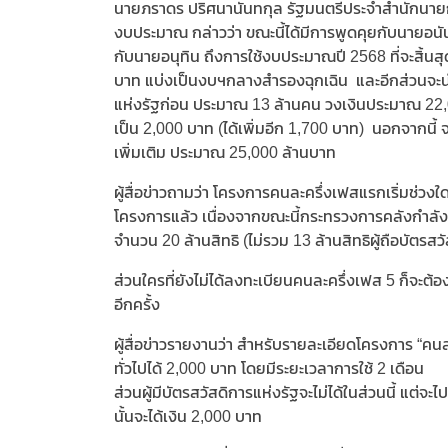
นายภราดร​ ปริศนานันทกุล​ รัฐมนตรีประจำสำนักนาย
งบประมาณ กล่าวว่า ขณะนี้ได้มีการพูดคุยกับนายอน
กับนายอนุทิน ถึงการใช้งบประมาณปี 2568 ที่จะสิ้นสุด
บาท​ แบ่งเป็นงบฯกลางสำรองฉุกเฉิน และอีกส่วนจะนำไ
แห่งรัฐก่อน ประมาณ 13 ล้านคน วงเงินประมาณ 22,00
เป็น 2,000 บาท (ได้เพิ่มอีก 1,700 บาท) นอกจากนี้
เพิ่มเติม ประมาณ 25,000 ล้านบาท
ผู้สื่อข่าวถามว่า โครงการคนละครึ่งเฟสแรกเริ่มช่วงใ
โครงการแล้ว เนื่องจากขณะนี้กระทรวงการคลังกำลังเ
จำนวน 20 ล้านสิทธิ (ไม่รวม 13 ล้านสิทธิผู้ถือบัตรสว
ส่วนใครที่ยังไม่ได้ลงทะเบียนคนละครึ่งเฟส 5 ก็จ
อีกครั้ง
ผู้สื่อข่าวรายงานว่า สำหรับรายละเอียดโครงการ “คนละ
ทั่วไปได้ 2,000 บาท โดยมีระยะเวลาการใช้ 2 เดือน
ส่วนผู้มีบัตรสวัสดิการแห่งรัฐจะไม่ได้ในส่วนนี้ แต่จ
นั้นจะได้เงิน 2,000 บาท