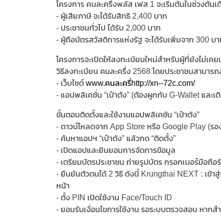
โครงการ คนละครึ่งพลัส เฟส 1 จะเริ่มต้นในช่วงต้นเ
- ผู้เสียภาษี จะได้รับสิทธิ 2,400 บาท
- ประชาชนทั่วไป ได้รับ 2,000 บาท
- ผู้ถือบัตรสวัสดิการแห่งรัฐ จะได้รับเพิ่มจาก 300 บ
โครงการจะเปิดให้ลงทะเบียนใหม่สำหรับผู้ที่ยังไม่เค
วิธีลงทะเบียน คนละครึ่ง 2568 โดยประชาชนสามารถลงท
- เว็บไซต์
www.คนละครึ่http://xn--72c.com/
- แอปพลิเคชั่น “เป๋าตัง” (ต้องผูกกับ G-Wallet และเต
ขั้นตอนติดตั้งและใช้งานแอปพลิเคชัน “เป๋าตัง”
- ดาวน์โหลดจาก App Store หรือ Google Play (รอง
- ค้นหาแอปฯ “เป๋าตัง” แล้วกด “ติดตั้ง”
- เปิดแอปและยินยอมการจัดการข้อมูล
- เตรียมบัตรประชาชน ถ่ายรูปบัตร กรอกเบอร์มือถือ
- ยืนยันตัวตนได้ 2 วิธี ดังนี้ Krungthai NEXT : เข
หน้า
- ตั้ง PIN เปิดใช้งาน Face/Touch ID
- ยอมรับเงื่อนไขการใช้งาน รอระบบตรวจสอบ หากสำ