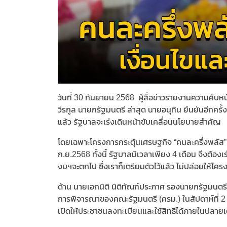
วันที่ 30 กันยายน 2568 ผู้สื่อข่าวรายงานความคื
วีรกูล นายกรัฐมนตรี ล่าสุด นายอนุทิน ยืนยันอีกคร
แล้ว รัฐบาลจะเร่งเดินหน้าขับเคลื่อนนโยบายสำคัญ
โดยเฉพาะโครงการกระตุ้นเศรษฐกิจ “คนละครึ่งพลัส” ใ
ก.ย.2568 ทั้งนี้ รัฐบาลมีเวลาเพียง 4 เดือน จึงต้องเ
งบฯจะตกไป ซึ่งเราก็เตรียมตัวไว้แล้ว ไม่ปล่อยให้โ
ด้าน นายเอกนิติ นิติทัณฑ์ประภาศ รองนายกรัฐมนตรี
การพิจารณาของคณะรัฐมนตรี (ครม.) ในสัปดาห์ที่ 2 
เปิดให้ประชาชนลงทะเบียนและใช้สิทธิได้ภายในปลายเด