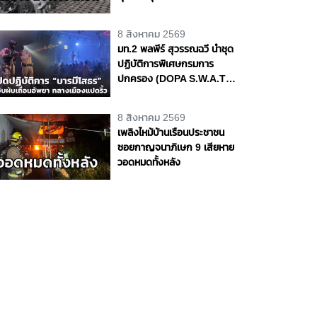
ซากรถ จ.พระนครศรีอยุธยา
8 สิงหาคม 2569
มท.2 พลพีร์ สุวรรณฉวี นำชุด
ปฏิบัติการพิเศษกรมการ
ปกครอง (DOPA S.W.A.T.)
เปิดปฏิบัติการ “บารมีโสธร”
บุกจับผับเถื่อนอัพยา กลาง
8 สิงหาคม 2569
เมืองแปดริ้ว เปิดถึงเช้า ไร้ใบ
เพลิงไหม้บ้านเรือนประชาชน
อนุญาต
ซอยกาญจนาภิเษก 9 เสียหาย
วอดหมดทั้งหลัง