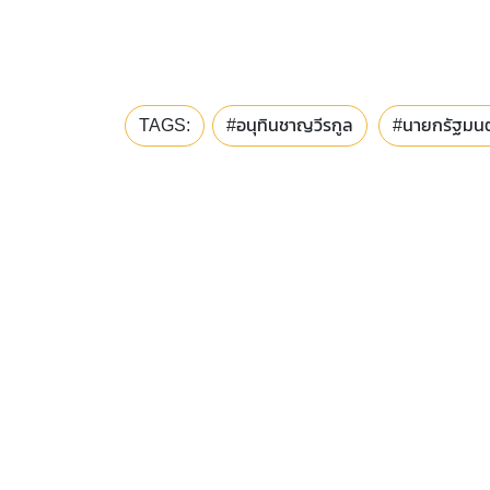
TAGS:
#อนุทินชาญวีรกูล
#นายกรัฐมนต